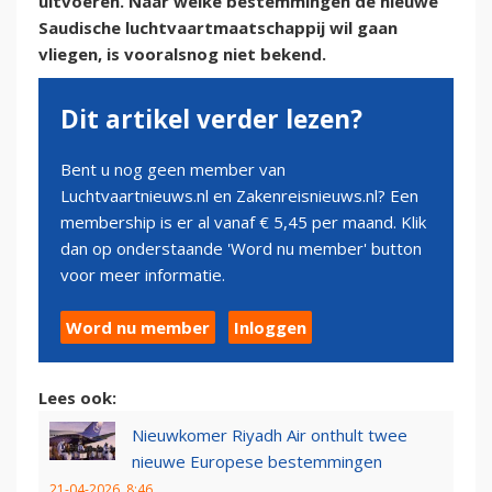
uitvoeren. Naar welke bestemmingen de nieuwe
Saudische luchtvaartmaatschappij wil gaan
vliegen, is vooralsnog niet bekend.
Dit artikel verder lezen?
Bent u nog geen member van
Luchtvaartnieuws.nl en Zakenreisnieuws.nl? Een
membership is er al vanaf € 5,45 per maand. Klik
dan op onderstaande 'Word nu member' button
voor meer informatie.
Word nu member
Inloggen
Lees ook:
Nieuwkomer Riyadh Air onthult twee
nieuwe Europese bestemmingen
21-04-2026, 8:46