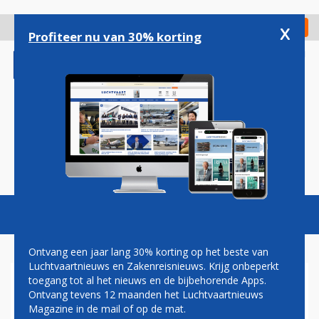
Overslaan
en
x
Digitaal Magazine
Registreer
Check in
naar
Profiteer nu van 30% korting
de
inhoud
gaan
Magazine
Podcasts
Vacatures
Toggl
naviga
Ontvang een jaar lang 30% korting op het beste van
Luchtvaartnieuws en Zakenreisnieuws. Krijg onbeperkt
toegang tot al het nieuws en de bijbehorende Apps.
RIYADH AIR VRAAGT
Ontvang tevens 12 maanden het Luchtvaartnieuws
VERSNELDE GOEDKEURING
Magazine in de mail of op de mat.