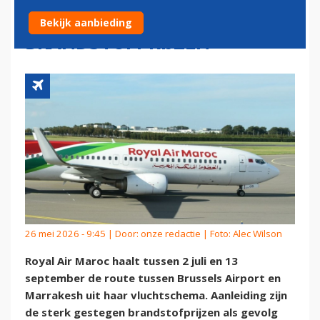
AIRPORT DOOR HOGE
Bekijk aanbieding
BRANDSTOFPRIJZEN
26 mei 2026 - 9:45 | Door:
onze redactie
| Foto: Alec Wilson
Royal Air Maroc haalt tussen 2 juli en 13
september de route tussen Brussels Airport en
Marrakesh uit haar vluchtschema. Aanleiding zijn
de sterk gestegen brandstofprijzen als gevolg