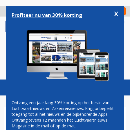
Overslaan
en
x
Digitaal Magazine
Registreer
Check in
naar
Profiteer nu van 30% korting
de
inhoud
gaan
Magazine
Podcasts
Vacatures
Toggl
naviga
Ontvang een jaar lang 30% korting op het beste van
Luchtvaartnieuws en Zakenreisnieuws. Krijg onbeperkt
toegang tot al het nieuws en de bijbehorende Apps.
ROYAL AIR MAROC SCHRAPT
Ontvang tevens 12 maanden het Luchtvaartnieuws
ROUTE VANAF BRUSSELS
Magazine in de mail of op de mat.