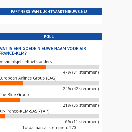
PARTNERS VAN LUCHTVAARTNIEUWS.NL!
POLL
WAT IS EEN GOEDE NIEUWE NAAM VOOR AIR
FRANCE-KLM?
Verzin alsjeblieft iets anders
47% (81 stemmen)
European Airlines Group (EAG)
24% (42 stemmen)
The Blue Group
21% (36 stemmen)
Air-France-KLM-SAS(-TAP)
6% (11 stemmen)
Totaal aantal stemmen: 170