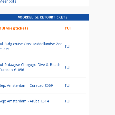
Meer polls
VOORDELIGE RETOURTICKETS
TUI vliegtickets
TUI
Jul: 8-dg cruise Oost Middellandse Zee
TUI
€1235
Jul: 9-daagse Chogogo Dive & Beach
TUI
Curacao €1056
Sep: Amsterdam - Curacao €569
TUI
Sep: Amsterdam - Aruba €614
TUI