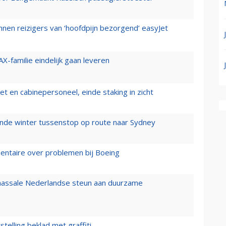
nen reizigers van ‘hoofdpijn bezorgend’ easyJet
X-familie eindelijk gaan leveren
t en cabinepersoneel, einde staking in zicht
mende winter tussenstop op route naar Sydney
mentaire over problemen bij Boeing
 massale Nederlandse steun aan duurzame
stelling beklad met graffiti