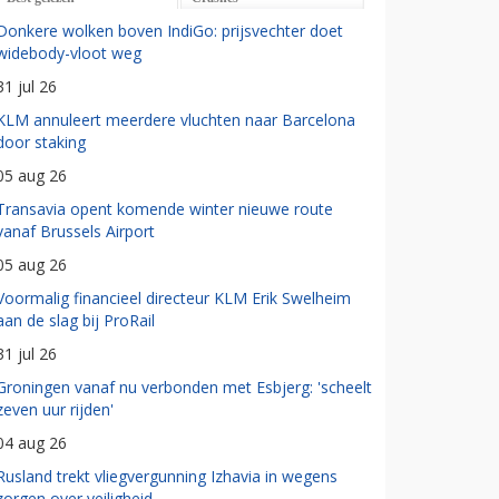
Donkere wolken boven IndiGo: prijsvechter doet
widebody-vloot weg
31 jul 26
KLM annuleert meerdere vluchten naar Barcelona
door staking
05 aug 26
Transavia opent komende winter nieuwe route
vanaf Brussels Airport
05 aug 26
Voormalig financieel directeur KLM Erik Swelheim
aan de slag bij ProRail
31 jul 26
Groningen vanaf nu verbonden met Esbjerg: 'scheelt
zeven uur rijden'
04 aug 26
Rusland trekt vliegvergunning Izhavia in wegens
zorgen over veiligheid