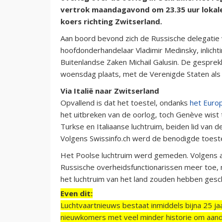
vertrok maandagavond om 23.35 uur lokale
koers richting Zwitserland.
Aan boord bevond zich de Russische delegati
hoofdonderhandelaar Vladimir Medinsky, inlicht
Buitenlandse Zaken Michail Galusin. De gespre
woensdag plaats, met de Verenigde Staten als
Via Italië naar Zwitserland
Opvallend is dat het toestel, ondanks
het Europ
het uitbreken van de oorlog, toch Genève wist
Turkse en Italiaanse luchtruim, beiden lid van 
Volgens Swissinfo.ch werd de benodigde toest
Het Poolse luchtruim werd gemeden. Volgens
Russische overheidsfunctionarissen meer toe,
het luchtruim van het land zouden hebben ges
Even dit:
Luchtvaartnieuws bestaat inmiddels bijna 25 jaa
nieuwkomers met veel minder historie om aand