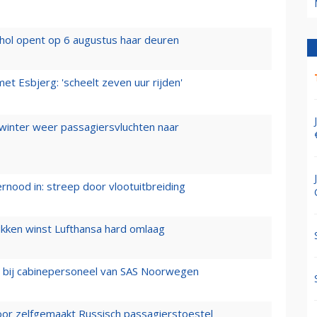
hol opent op 6 augustus haar deuren
t Esbjerg: 'scheelt zeven uur rijden'
 winter weer passagiersvluchten naar
ernood in: streep door vlootuitbreiding
ukken winst Lufthansa hard omlaag
 bij cabinepersoneel van SAS Noorwegen
voor zelfgemaakt Russisch passagierstoestel