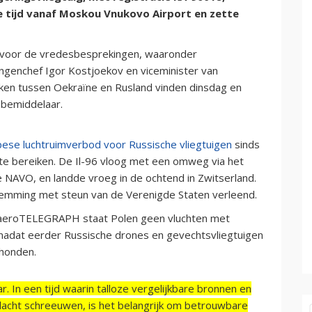
 tijd vanaf Moskou Vnukovo Airport en zette
e voor de vredesbesprekingen, waaronder
ingenchef Igor Kostjoekov en viceminister van
kken tussen Oekraïne en Rusland vinden dinsdag en
 bemiddelaar.
ese luchtruimverbod voor Russische vliegtuigen
sinds
 te bereiken. De Il-96 vloog met een omweg via het
de NAVO, en landde vroeg in de ochtend in Zwitserland.
emming met steun van de Verenigde Staten verleend.
 aeroTELEGRAPH staat Polen geen vluchten met
 nadat eerder Russische drones en gevechtsvliegtuigen
chonden.
r. In een tijd waarin talloze vergelijkbare bronnen en
acht schreeuwen, is het belangrijk om betrouwbare