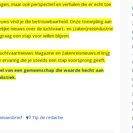
ngen, maar ook perspectief en verhalen die er echt toe
ieuws vind je die betrouwbaarheid. Onze toewijding aan
ijke nieuws over de luchtvaart- en (zaken)reisindustrie
raag een stap voor willen blijven.
Luchtvaartnieuws Magazine en Zakenreisnieuws.nl krijg
e ervaring die je steeds een stap voorsprong geeft.
el van een gemeenschap die waarde hecht aan
listiek.
nieuwsbrief
Tip de redactie