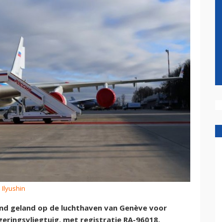
 Ilyushin
tend geland op de luchthaven van Genève voor
geringsvliegtuig, met registratie RA-96018,