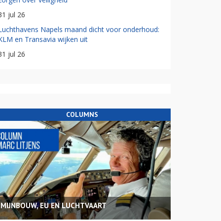
31 jul 26
Luchthavens Napels maand dicht voor onderhoud:
KLM en Transavia wijken uit
31 jul 26
COLUMNS
MIJNBOUW, EU EN LUCHTVAART