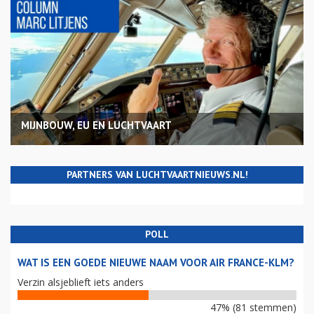
MIJNBOUW, EU EN LUCHTVAART
PARTNERS VAN LUCHTVAARTNIEUWS.NL!
POLL
WAT IS EEN GOEDE NIEUWE NAAM VOOR AIR FRANCE-KLM?
Verzin alsjeblieft iets anders
47% (81 stemmen)