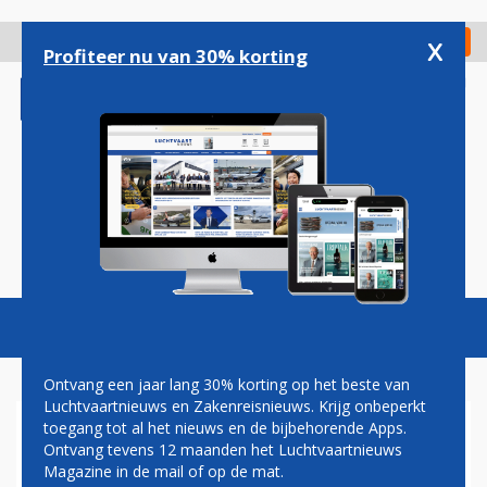
Overslaan
en
x
Digitaal Magazine
Registreer
Check in
naar
Profiteer nu van 30% korting
de
inhoud
gaan
Magazine
Podcasts
Vacatures
Toggl
naviga
Ontvang een jaar lang 30% korting op het beste van
Luchtvaartnieuws en Zakenreisnieuws. Krijg onbeperkt
toegang tot al het nieuws en de bijbehorende Apps.
RUZIE ELON MUSK EN
Ontvang tevens 12 maanden het Luchtvaartnieuws
RYANAIR-BAAS NADERT
Magazine in de mail of op de mat.