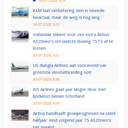
30-07-2026, 9:29
KLM laat verbetering zien in tweede
kwartaal, maar de weg is nog lang
30-07-2026, 8:22
Icelandair tekent voor zes extra Airbus
A320neo's om laatste Boeing 757's af te
lossen
30-07-2026, 6:52
US-Bangla Airlines aan vooravond van
grootste vlootuitbreiding ooit
30-07-2026, 6:45
AIS Airlines gaat jaar langer door met
lijndienst binnen Schotland
30-07-2026, 6:30
Airbus handhaaft groeiprognoses na sterk
halfjaar: eind volgend jaar 75 A320neo’s
per maand