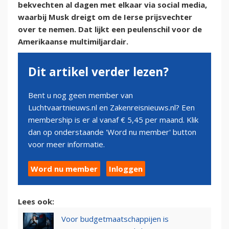
bekvechten al dagen met elkaar via social media,
waarbij Musk dreigt om de Ierse prijsvechter
over te nemen. Dat lijkt een peulenschil voor de
Amerikaanse multimiljardair.
Dit artikel verder lezen?
Bent u nog geen member van
Luchtvaartnieuws.nl en Zakenreisnieuws.nl? Een
membership is er al vanaf € 5,45 per maand. Klik
dan op onderstaande 'Word nu member' button
voor meer informatie.
Word nu member
Inloggen
Lees ook:
Voor budgetmaatschappijen is