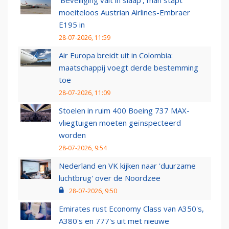
‘Beveiliging valt in slaap’, man stapt
moeiteloos Austrian Airlines-Embraer
E195 in
28-07-2026, 11:59
Air Europa breidt uit in Colombia:
maatschappij voegt derde bestemming
toe
28-07-2026, 11:09
Stoelen in ruim 400 Boeing 737 MAX-
vliegtuigen moeten geïnspecteerd
worden
28-07-2026, 9:54
Nederland en VK kijken naar 'duurzame
luchtbrug' over de Noordzee
28-07-2026, 9:50
Emirates rust Economy Class van A350's,
A380's en 777's uit met nieuwe