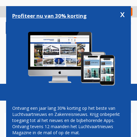
Overslaan
en
x
Digitaal Magazine
Registreer
Check in
naar
Profiteer nu van 30% korting
de
inhoud
gaan
Magazine
Podcasts
Vacatures
Toggl
naviga
Ontvang een jaar lang 30% korting op het beste van
Luchtvaartnieuws en Zakenreisnieuws. Krijg onbeperkt
toegang tot al het nieuws en de bijbehorende Apps.
RYANAIR VOEGT DAAD BIJ
Ontvang tevens 12 maanden het Luchtvaartnieuws
HET WOORD: FORSE KRIMP IN
Magazine in de mail of op de mat.