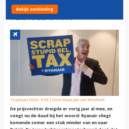
BELGIË OM HOGERE
Bekijk aanbieding
VLIEGBELASTING
15 januari 2026 - 9:59 | Door:
Klaas-Jan van Woerkom
De prijsvechter dreigde er vorig jaar al mee, en
voegt nu de daad bij het woord: Ryanair vliegt
komende zomer een stuk minder van en naar