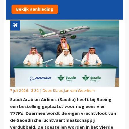
DOOR ORDER BIJ BOEING
Bekijk aanbieding
7 juli 2026 - 8:22 | Door:
Klaas-Jan van Woerkom
Saudi Arabian Airlines (Saudia) heeft bij Boeing
een bestelling geplaatst voor nog eens vier
777F’s. Daarmee wordt de eigen vrachtvloot van
de Saoedische luchtvaartmaatschappij
verdubbeld. De toestellen worden in het vierde