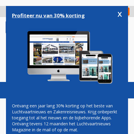
Overslaan
en
x
Digitaal Magazine
Registreer
Check in
naar
Profiteer nu van 30% korting
de
inhoud
gaan
Magazine
Podcasts
Vacatures
Toggl
naviga
Ontvang een jaar lang 30% korting op het beste van
Luchtvaartnieuws en Zakenreisnieuws. Krijg onbeperkt
toegang tot al het nieuws en de bijbehorende Apps.
SAUDI ARABIAN AIRLINES
Ontvang tevens 12 maanden het Luchtvaartnieuws
BREIDT VRACHTVLOOT UIT
Magazine in de mail of op de mat.