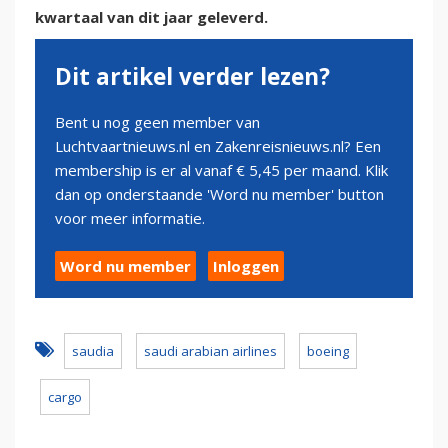
kwartaal van dit jaar geleverd.
Dit artikel verder lezen?
Bent u nog geen member van
Luchtvaartnieuws.nl en Zakenreisnieuws.nl? Een
membership is er al vanaf € 5,45 per maand. Klik
dan op onderstaande 'Word nu member' button
voor meer informatie.
Word nu member
Inloggen
saudia
saudi arabian airlines
boeing
cargo