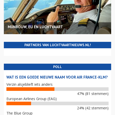
MIJNBOUW, EU EN LUCHTVAART
PARTNERS VAN LUCHTVAARTNIEUWS.NL!
POLL
WAT IS EEN GOEDE NIEUWE NAAM VOOR AIR FRANCE-KLM?
Verzin alsjeblieft iets anders
47% (81 stemmen)
European Airlines Group (EAG)
24% (42 stemmen)
The Blue Group