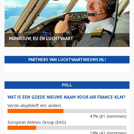
MIJNBOUW, EU EN LUCHTVAART
PARTNERS VAN LUCHTVAARTNIEUWS.NL!
POLL
WAT IS EEN GOEDE NIEUWE NAAM VOOR AIR FRANCE-KLM?
Verzin alsjeblieft iets anders
47% (81 stemmen)
European Airlines Group (EAG)
24% (42 stemmen)