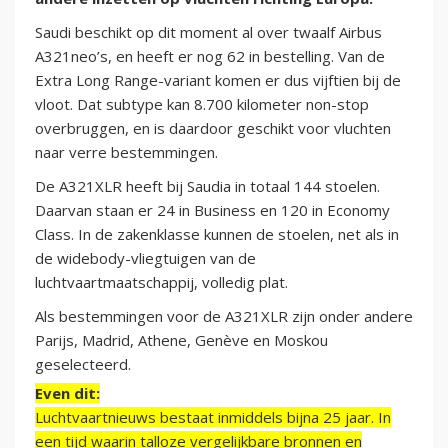
Saudi beschikt op dit moment al over twaalf Airbus
A321neo’s, en heeft er nog 62 in bestelling. Van de
Extra Long Range-variant komen er dus vijftien bij de
vloot. Dat subtype kan 8.700 kilometer non-stop
overbruggen, en is daardoor geschikt voor vluchten
naar verre bestemmingen.
De A321XLR heeft bij Saudia in totaal 144 stoelen.
Daarvan staan er 24 in Business en 120 in Economy
Class. In de zakenklasse kunnen de stoelen, net als in
de widebody-vliegtuigen van de
luchtvaartmaatschappij, volledig plat.
Als bestemmingen voor de A321XLR zijn onder andere
Parijs, Madrid, Athene, Genève en Moskou
geselecteerd.
Even dit:
Luchtvaartnieuws bestaat inmiddels bijna 25 jaar. In
een tijd waarin talloze vergelijkbare bronnen en