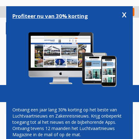
Overslaan
en
x
Digitaal Magazine
Registreer
Check in
naar
Profiteer nu van 30% korting
de
inhoud
gaan
Magazine
Podcasts
Vacatures
Toggl
naviga
Ontvang een jaar lang 30% korting op het beste van
Luchtvaartnieuws en Zakenreisnieuws. Krijg onbeperkt
toegang tot al het nieuws en de bijbehorende Apps.
SAUDI ARABIAN AIRLINES
Ontvang tevens 12 maanden het Luchtvaartnieuws
ONTVANGT EERSTE AIRBUS
Magazine in de mail of op de mat.