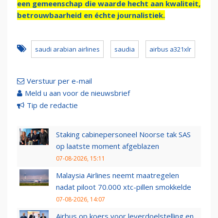
een gemeenschap die waarde hecht aan kwaliteit,
betrouwbaarheid en échte journalistiek.
saudi arabian airlines
saudia
airbus a321xlr
Verstuur per e-mail
Meld u aan voor de nieuwsbrief
Tip de redactie
Staking cabinepersoneel Noorse tak SAS
op laatste moment afgeblazen
07-08-2026, 15:11
Malaysia Airlines neemt maatregelen
nadat piloot 70.000 xtc-pillen smokkelde
07-08-2026, 14:07
Airbus op koers voor leverdoelstelling en