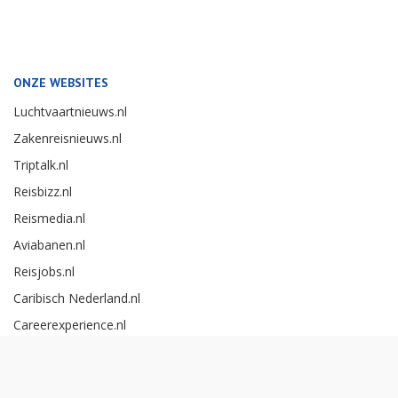
ONZE WEBSITES
Luchtvaartnieuws.nl
Zakenreisnieuws.nl
Triptalk.nl
Reisbizz.nl
Reismedia.nl
Aviabanen.nl
Reisjobs.nl
Caribisch Nederland.nl
Careerexperience.nl
Zakenreisawards.nl