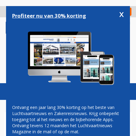
Overslaan
en
x
Digitaal Magazine
Registreer
Check in
naar
Profiteer nu van 30% korting
de
inhoud
gaan
Magazine
Podcasts
Vacatures
Toggl
naviga
Ontvang een jaar lang 30% korting op het beste van
Luchtvaartnieuws en Zakenreisnieuws. Krijg onbeperkt
toegang tot al het nieuws en de bijbehorende Apps.
SCAT AIRLINES BEZORGT
Ontvang tevens 12 maanden het Luchtvaartnieuws
BOEING AANVULLENDE
Magazine in de mail of op de mat.