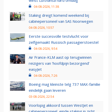
winst Lufthansa hard omlaag
04-08-2026, 11:38
Staking dreigt komend weekend bij
cabinepersoneel van SAS Noorwegen
04-08-2026, 10:57
Eerste succesvolle testvlucht voor
zelfgemaakt Russisch passagierstoestel
04-08-2026, 9:54
Air France-KLM aast op terugwinnen
reizigers van ‘hoofdpijn bezorgend’
easyJet
04-08-2026, 7:26
Boeing mag kleinste telg 737 MAX-familie
eindelijk gaan leveren
03-08-2026, 22:54
Voorlopig akkoord tussen WestJet en
cabinepersoneel, einde staking in zicht