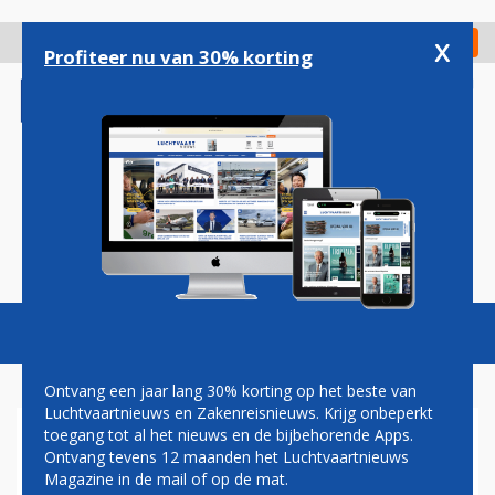
Overslaan
en
x
Digitaal Magazine
Registreer
Check in
naar
Profiteer nu van 30% korting
de
inhoud
gaan
Magazine
Podcasts
Vacatures
Toggl
naviga
Ontvang een jaar lang 30% korting op het beste van
Luchtvaartnieuws en Zakenreisnieuws. Krijg onbeperkt
toegang tot al het nieuws en de bijbehorende Apps.
SCHIPHOL VERWELKOMT
Ontvang tevens 12 maanden het Luchtvaartnieuws
NIEUWE SPELER OP ROUTE
Magazine in de mail of op de mat.