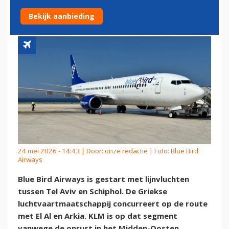
NAAR TEL AVIV
Bekijk aanbieding
24 mei 2026 - 14:43 | Door:
onze redactie
| Foto: Blue Bird
Airways
Blue Bird Airways is gestart met lijnvluchten
tussen Tel Aviv en Schiphol. De Griekse
luchtvaartmaatschappij concurreert op de route
met El Al en Arkia. KLM is op dat segment
vanwege de onrust in het Midden-Oosten