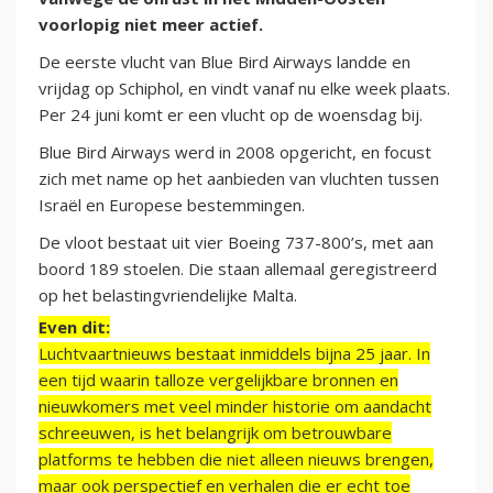
voorlopig niet meer actief.
De eerste vlucht van Blue Bird Airways landde en
vrijdag op Schiphol, en vindt vanaf nu elke week plaats.
Per 24 juni komt er een vlucht op de woensdag bij.
Blue Bird Airways werd in 2008 opgericht, en focust
zich met name op het aanbieden van vluchten tussen
Israël en Europese bestemmingen.
De vloot bestaat uit vier Boeing 737-800’s, met aan
boord 189 stoelen. Die staan allemaal geregistreerd
op het belastingvriendelijke Malta.
Even dit:
Luchtvaartnieuws bestaat inmiddels bijna 25 jaar. In
een tijd waarin talloze vergelijkbare bronnen en
nieuwkomers met veel minder historie om aandacht
schreeuwen, is het belangrijk om betrouwbare
platforms te hebben die niet alleen nieuws brengen,
maar ook perspectief en verhalen die er echt toe