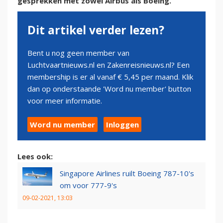
gesprekken met zowel Airbus als Boeing.
Dit artikel verder lezen?
Bent u nog geen member van
Luchtvaartnieuws.nl en Zakenreisnieuws.nl? Een
membership is er al vanaf € 5,45 per maand. Klik
dan op onderstaande 'Word nu member' button
voor meer informatie.
Word nu member
Inloggen
Lees ook:
Singapore Airlines ruilt Boeing 787-10's
om voor 777-9's
09-02-2021, 13:03