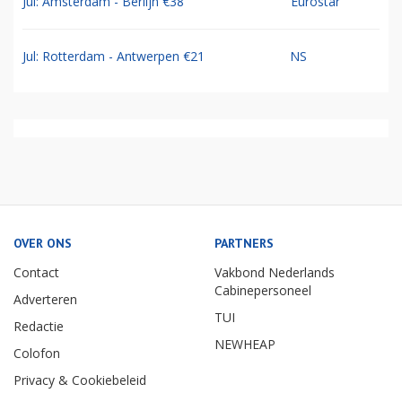
Jul: Amsterdam - Berlijn €38
Eurostar
Jul: Rotterdam - Antwerpen €21
NS
OVER ONS
PARTNERS
Contact
Vakbond Nederlands
Cabinepersoneel
Adverteren
TUI
Redactie
NEWHEAP
Colofon
Privacy & Cookiebeleid