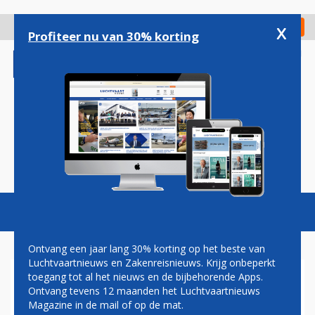
Overslaan
en
x
Digitaal Magazine
Registreer
Check in
naar
Profiteer nu van 30% korting
de
inhoud
gaan
Magazine
Podcasts
Vacatures
Toggl
naviga
Ontvang een jaar lang 30% korting op het beste van
Luchtvaartnieuws en Zakenreisnieuws. Krijg onbeperkt
toegang tot al het nieuws en de bijbehorende Apps.
SINGAPORE AIRLINES FLIRT
Ontvang tevens 12 maanden het Luchtvaartnieuws
MET AIRBUS EN BOEING OVER
Magazine in de mail of op de mat.