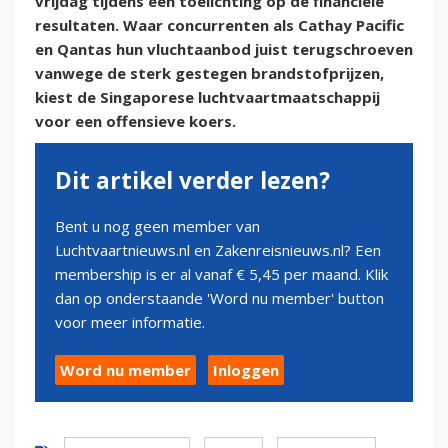
vrijdag tijdens een toelichting op de financiële
resultaten. Waar concurrenten als Cathay Pacific
en Qantas hun vluchtaanbod juist terugschroeven
vanwege de sterk gestegen brandstofprijzen,
kiest de Singaporese luchtvaartmaatschappij
voor een offensieve koers.
Dit artikel verder lezen?
Bent u nog geen member van
Luchtvaartnieuws.nl en Zakenreisnieuws.nl? Een
membership is er al vanaf € 5,45 per maand. Klik
dan op onderstaande 'Word nu member' button
voor meer informatie.
Word nu member
Inloggen