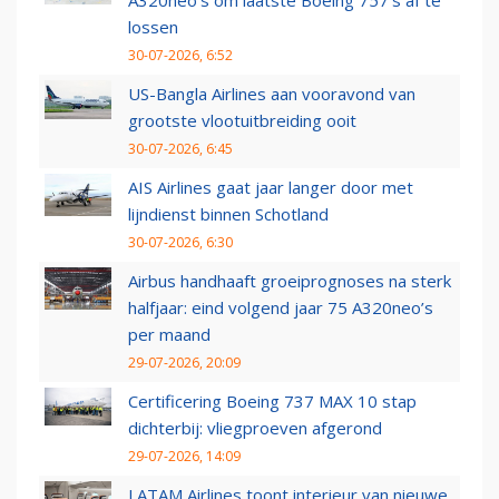
A320neo's om laatste Boeing 757's af te
lossen
30-07-2026, 6:52
US-Bangla Airlines aan vooravond van
grootste vlootuitbreiding ooit
30-07-2026, 6:45
AIS Airlines gaat jaar langer door met
lijndienst binnen Schotland
30-07-2026, 6:30
Airbus handhaaft groeiprognoses na sterk
halfjaar: eind volgend jaar 75 A320neo’s
per maand
29-07-2026, 20:09
Certificering Boeing 737 MAX 10 stap
dichterbij: vliegproeven afgerond
29-07-2026, 14:09
LATAM Airlines toont interieur van nieuwe