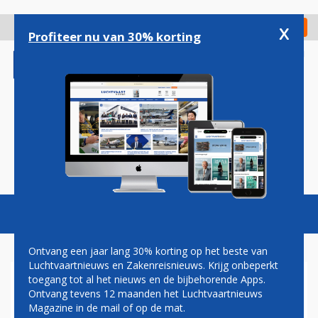
Overslaan
en
x
Digitaal Magazine
Registreer
Check in
naar
Profiteer nu van 30% korting
de
inhoud
gaan
Magazine
Podcasts
Vacatures
Toggl
naviga
Ontvang een jaar lang 30% korting op het beste van
Luchtvaartnieuws en Zakenreisnieuws. Krijg onbeperkt
toegang tot al het nieuws en de bijbehorende Apps.
SINGAPORE AIRLINES HOUDT
Ontvang tevens 12 maanden het Luchtvaartnieuws
VAST AAN GROEISTRATEGIE
Magazine in de mail of op de mat.