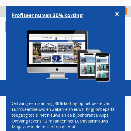
Overslaan
en
x
Digitaal Magazine
Registreer
Check in
naar
Profiteer nu van 30% korting
de
inhoud
gaan
Magazine
Podcasts
Vacatures
Toggl
naviga
Ontvang een jaar lang 30% korting op het beste van
Luchtvaartnieuws en Zakenreisnieuws. Krijg onbeperkt
toegang tot al het nieuws en de bijbehorende Apps.
SINGAPORE AIRLINES IN ZEE
Ontvang tevens 12 maanden het Luchtvaartnieuws
MET STARLINK VOOR
Magazine in de mail of op de mat.