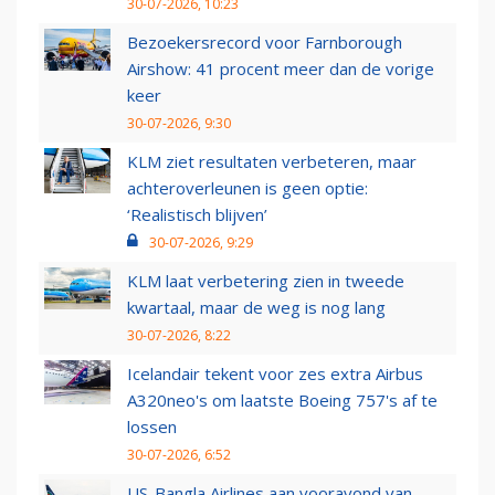
30-07-2026, 10:23
Bezoekersrecord voor Farnborough
Airshow: 41 procent meer dan de vorige
keer
30-07-2026, 9:30
KLM ziet resultaten verbeteren, maar
achteroverleunen is geen optie:
‘Realistisch blijven’
30-07-2026, 9:29
KLM laat verbetering zien in tweede
kwartaal, maar de weg is nog lang
30-07-2026, 8:22
Icelandair tekent voor zes extra Airbus
A320neo's om laatste Boeing 757's af te
lossen
30-07-2026, 6:52
US-Bangla Airlines aan vooravond van