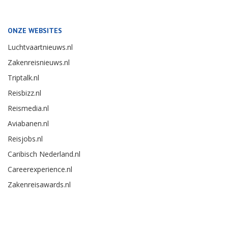
ONZE WEBSITES
Luchtvaartnieuws.nl
Zakenreisnieuws.nl
Triptalk.nl
Reisbizz.nl
Reismedia.nl
Aviabanen.nl
Reisjobs.nl
Caribisch Nederland.nl
Careerexperience.nl
Zakenreisawards.nl