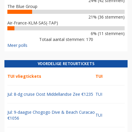
24% (42 stemmen)
The Blue Group
21% (36 stemmen)
Air-France-KLM-SAS(-TAP)
6% (11 stemmen)
Totaal aantal stemmen: 170
Meer polls
VOORDELIGE RETOURTICKETS
TUI vliegtickets
TUI
Jul: 8-dg cruise Oost Middellandse Zee €1235
TUI
Jul: 9-daagse Chogogo Dive & Beach Curacao
TUI
€1056