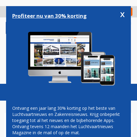
Overslaan
en
x
Digitaal Magazine
Registreer
Check in
naar
Profiteer nu van 30% korting
de
inhoud
gaan
Magazine
Podcasts
Vacatures
Toggl
naviga
Ontvang een jaar lang 30% korting op het beste van
Luchtvaartnieuws en Zakenreisnieuws. Krijg onbeperkt
toegang tot al het nieuws en de bijbehorende Apps.
SINGAPORE AIRLINES MET
Ontvang tevens 12 maanden het Luchtvaartnieuws
A350 XWB ALS EERSTE NAAR
Magazine in de mail of op de mat.