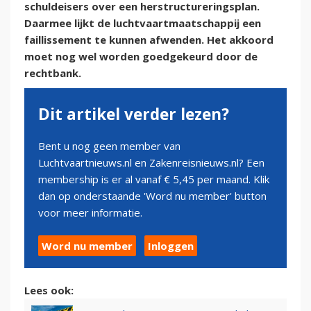
schuldeisers over een herstructureringsplan.
Daarmee lijkt de luchtvaartmaatschappij een
faillissement te kunnen afwenden. Het akkoord
moet nog wel worden goedgekeurd door de
rechtbank.
Dit artikel verder lezen?
Bent u nog geen member van
Luchtvaartnieuws.nl en Zakenreisnieuws.nl? Een
membership is er al vanaf € 5,45 per maand. Klik
dan op onderstaande 'Word nu member' button
voor meer informatie.
Word nu member
Inloggen
Lees ook: