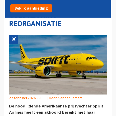
PRIJSVECHTER WACHT OP
Bekijk aanbieding
GOEDKEURING
REORGANISATIE
27 februari 2026 - 9:30 | Door:
Sander Lamers
De noodlijdende Amerikaanse prijsvechter Spirit
Airlines heeft een akkoord bereikt met haar