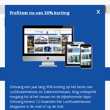
Overslaan
en
x
Digitaal Magazine
Registreer
Check in
naar
Profiteer nu van 30% korting
de
inhoud
gaan
Magazine
Podcasts
Vacatures
Toggl
naviga
Ontvang een jaar lang 30% korting op het beste van
Luchtvaartnieuws en Zakenreisnieuws. Krijg onbeperkt
toegang tot al het nieuws en de bijbehorende Apps.
SPIRIT LIJKT FAILLISSEMENT
Ontvang tevens 12 maanden het Luchtvaartnieuws
AF TE WENDEN:
Magazine in de mail of op de mat.