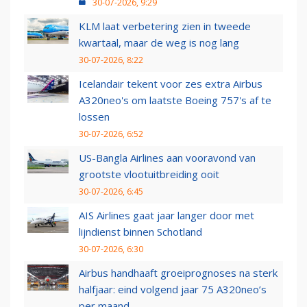
30-07-2026, 9:29
KLM laat verbetering zien in tweede
kwartaal, maar de weg is nog lang
30-07-2026, 8:22
Icelandair tekent voor zes extra Airbus
A320neo's om laatste Boeing 757's af te
lossen
30-07-2026, 6:52
US-Bangla Airlines aan vooravond van
grootste vlootuitbreiding ooit
30-07-2026, 6:45
AIS Airlines gaat jaar langer door met
lijndienst binnen Schotland
30-07-2026, 6:30
Airbus handhaaft groeiprognoses na sterk
halfjaar: eind volgend jaar 75 A320neo’s
per maand