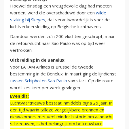
Hoewel dinsdag een vreugdevolle dag had moeten
worden, werd die overschaduwd door een
wilde
staking bij Skeyes
, dat verantwoordelijk is voor de
luchtverkeersleiding op Belgische luchthavens.
Daardoor werden zo’n 200 vluchten geschrapt, maar
de retourvlucht naar Sao Paulo was op tijd weer
vertrokken.
Uitbreiding in de Benelux
Voor LATAM Airlines is Brussel de tweede
bestemming in de Benelux. In maart ging de lijndienst
tussen Schiphol en Sao Paulo
van start. Op die route
wordt zes keer per week gevlogen.
Even dit:
Luchtvaartnieuws bestaat inmiddels bijna 25 jaar. In
een tijd waarin talloze vergelijkbare bronnen en
nieuwkomers met veel minder historie om aandacht
schreeuwen, is het belangrijk om betrouwbare