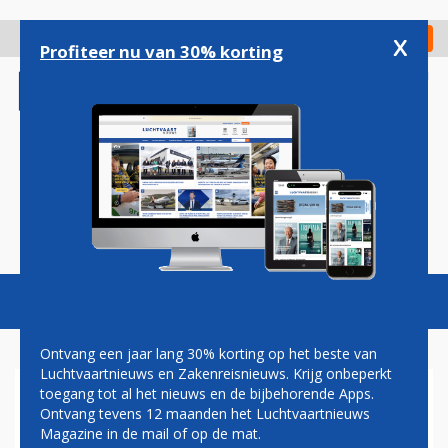
Overslaan
en
x
Digitaal Magazine
Registreer
Check in
naar
Profiteer nu van 30% korting
de
inhoud
gaan
Magazine
Podcasts
Vacatures
Toggl
naviga
Ontvang een jaar lang 30% korting op het beste van
Luchtvaartnieuws en Zakenreisnieuws. Krijg onbeperkt
toegang tot al het nieuws en de bijbehorende Apps.
STAKING WERPT KLEINE
Ontvang tevens 12 maanden het Luchtvaartnieuws
SMET OP EERSTE VLUCHT
Magazine in de mail of op de mat.