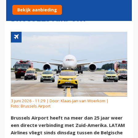
LATAM AIRLINES VANAF
Bekijk aanbieding
BRUSSELS AIRPORT
3 juni 2026 - 11:29 | Door:
Klaas-Jan van Woerkom
|
Foto: Brussels Airport
Brussels Airport heeft na meer dan 25 jaar weer
een directe verbinding met Zuid-Amerika. LATAM
Airlines vliegt sinds dinsdag tussen de Belgische