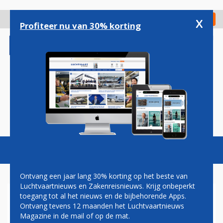
Overslaan
en
x
Digitaal Magazine
Registreer
Check in
naar
Profiteer nu van 30% korting
de
inhoud
gaan
Magazine
Podcasts
Vacatures
Toggl
naviga
Ontvang een jaar lang 30% korting op het beste van
Luchtvaartnieuws en Zakenreisnieuws. Krijg onbeperkt
toegang tot al het nieuws en de bijbehorende Apps.
SYRIË BESTELT ACHT AIRBUS-
Ontvang tevens 12 maanden het Luchtvaartnieuws
VLIEGTUIGEN IN AANLOOP
Magazine in de mail of op de mat.