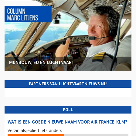
MIJNBOUW, EU EN LUCHTVAART
PARTNERS VAN LUCHTVAARTNIEUWS.NL!
POLL
WAT IS EEN GOEDE NIEUWE NAAM VOOR AIR FRANCE-KLM?
Verzin alsjeblieft iets anders