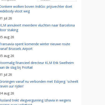
Donkere wolken boven IndiGo: prijsvechter doet
widebody-vloot weg
31 jul 26
KLM annuleert meerdere vluchten naar Barcelona
door staking
05 aug 26
Transavia opent komende winter nieuwe route
vanaf Brussels Airport
05 aug 26
Voormalig financieel directeur KLM Erik Swelheim
aan de slag bij ProRail
31 jul 26
Groningen vanaf nu verbonden met Esbjerg: 'scheelt
zeven uur rijden'
04 aug 26
Rusland trekt vliegvergunning Izhavia in wegens
zorgen over veiligheid