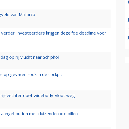
gveld van Mallorca
verder: investeerders krijgen dezelfde deadline voor
ag op rij vlucht naar Schiphol
es op gevaren rook in de cockpit
prijsvechter doet widebody-vloot weg
cht aangehouden met duizenden xtc-pillen