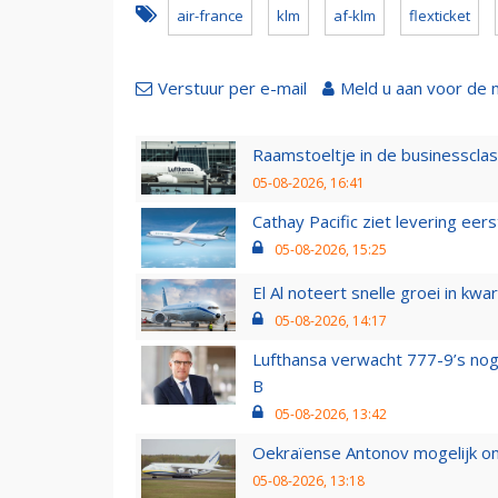
air-france
klm
af-klm
flexticket
Verstuur per e-mail
Meld u aan voor de 
Raamstoeltje in de businessclas
05-08-2026, 16:41
Cathay Pacific ziet levering ee
05-08-2026, 15:25
El Al noteert snelle groei in k
05-08-2026, 14:17
Lufthansa verwacht 777-9’s nog
B
05-08-2026, 13:42
Oekraïense Antonov mogelijk on
05-08-2026, 13:18