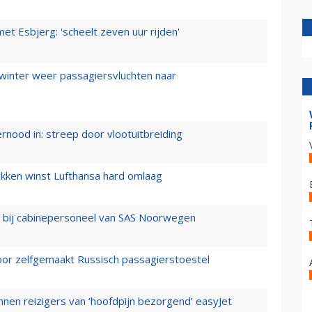
t Esbjerg: 'scheelt zeven uur rijden'
 winter weer passagiersvluchten naar
ernood in: streep door vlootuitbreiding
ukken winst Lufthansa hard omlaag
 bij cabinepersoneel van SAS Noorwegen
voor zelfgemaakt Russisch passagierstoestel
nen reizigers van ‘hoofdpijn bezorgend’ easyJet