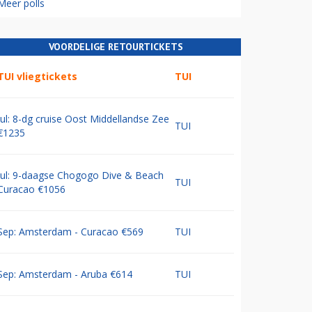
Meer polls
VOORDELIGE RETOURTICKETS
TUI vliegtickets
TUI
Jul: 8-dg cruise Oost Middellandse Zee
TUI
€1235
Jul: 9-daagse Chogogo Dive & Beach
TUI
Curacao €1056
Sep: Amsterdam - Curacao €569
TUI
Sep: Amsterdam - Aruba €614
TUI