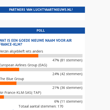
PARTNERS VAN LUCHTVAARTNIEUWS.NL!
POLL
WAT IS EEN GOEDE NIEUWE NAAM VOOR AIR
FRANCE-KLM?
Verzin alsjeblieft iets anders
47% (81 stemmen)
European Airlines Group (EAG)
24% (42 stemmen)
The Blue Group
21% (36 stemmen)
Air-France-KLM-SAS(-TAP)
6% (11 stemmen)
Totaal aantal stemmen: 170