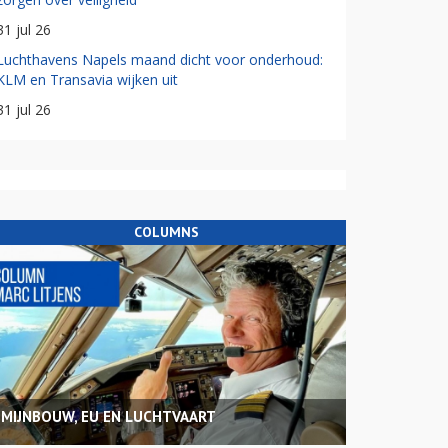
31 jul 26
Luchthavens Napels maand dicht voor onderhoud:
KLM en Transavia wijken uit
31 jul 26
COLUMNS
MIJNBOUW, EU EN LUCHTVAART