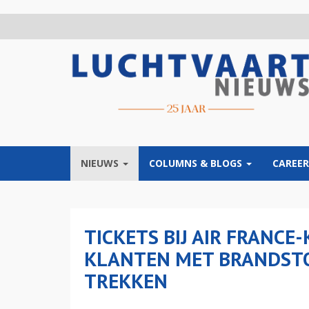
Overslaan
en
naar
de
inhoud
gaan
NIEUWS
COLUMNS & BLOGS
CAREER
TICKETS BIJ AIR FRANCE
KLANTEN MET BRANDSTO
TREKKEN