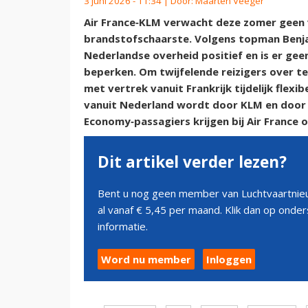
3 juni 2026 - 11:34 | Door:
Maarten Veeger
Air France‑KLM verwacht deze zomer geen
brandstofschaarste. Volgens topman Benjam
Nederlandse overheid positief en is er gee
beperken. Om twijfelende reizigers over 
met vertrek vanuit Frankrijk tijdelijk flex
vanuit Nederland wordt door KLM en door T
Economy‑passagiers krijgen bij Air France
Dit artikel verder lezen?
Bent u nog geen member van Luchtvaartnieu
al vanaf € 5,45 per maand. Klik dan op ond
informatie.
Word nu member
Inloggen