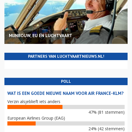
MIJNBOUW, EU EN LUCHTVAART
PARTNERS VAN LUCHTVAARTNIEUWS.NL!
POLL
WAT IS EEN GOEDE NIEUWE NAAM VOOR AIR FRANCE-KLM?
Verzin alsjeblieft iets anders
47% (81 stemmen)
European Airlines Group (EAG)
24% (42 stemmen)