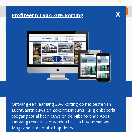
Overslaan
en
x
Digitaal Magazine
Registreer
Check in
naar
Profiteer nu van 30% korting
de
inhoud
gaan
Magazine
Podcasts
Vacatures
Toggl
naviga
Ontvang een jaar lang 30% korting op het beste van
Luchtvaartnieuws en Zakenreisnieuws. Krijg onbeperkt
toegang tot al het nieuws en de bijbehorende Apps.
TICKETS BIJ AIR FRANCE-KLM
Ontvang tevens 12 maanden het Luchtvaartnieuws
GRATIS TE WIJZIGEN OM
Magazine in de mail of op de mat.