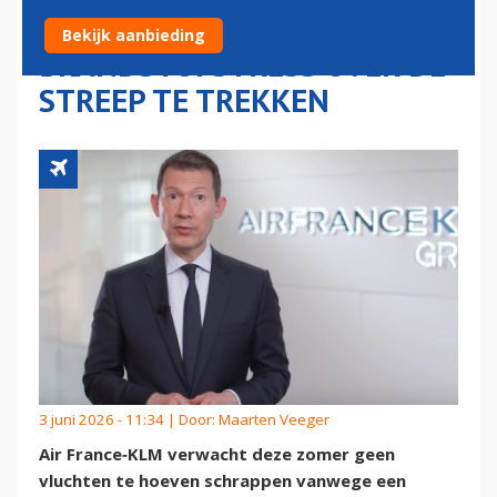
KLANTEN MET
Bekijk aanbieding
BRANDSTOFSTRESS OVER DE
STREEP TE TREKKEN
3 juni 2026 - 11:34 | Door:
Maarten Veeger
Air France‑KLM verwacht deze zomer geen
vluchten te hoeven schrappen vanwege een