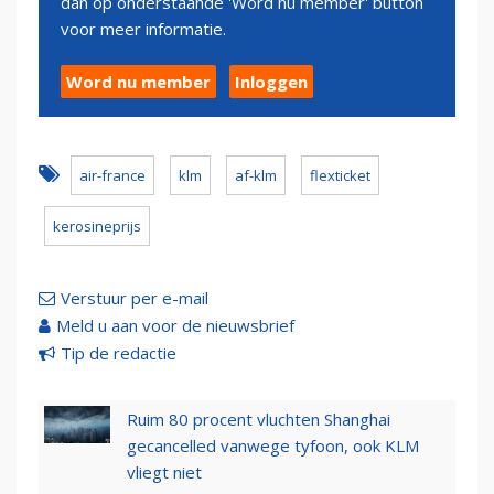
dan op onderstaande 'Word nu member' button
voor meer informatie.
Word nu member
Inloggen
air-france
klm
af-klm
flexticket
kerosineprijs
Verstuur per e-mail
Meld u aan voor de nieuwsbrief
Tip de redactie
Ruim 80 procent vluchten Shanghai
gecancelled vanwege tyfoon, ook KLM
vliegt niet