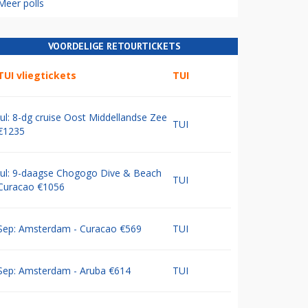
Meer polls
VOORDELIGE RETOURTICKETS
TUI vliegtickets
TUI
Jul: 8-dg cruise Oost Middellandse Zee
TUI
€1235
Jul: 9-daagse Chogogo Dive & Beach
TUI
Curacao €1056
Sep: Amsterdam - Curacao €569
TUI
Sep: Amsterdam - Aruba €614
TUI