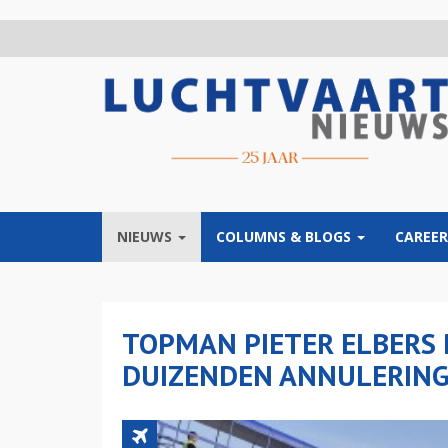
Overslaan
en
naar
de
inhoud
gaan
NIEUWS
COLUMNS & BLOGS
CAREER
TOPMAN PIETER ELBERS 
DUIZENDEN ANNULERING