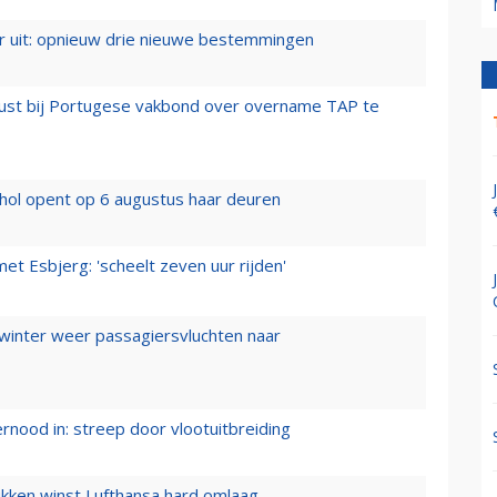
er uit: opnieuw drie nieuwe bestemmingen
rust bij Portugese vakbond over overname TAP te
hol opent op 6 augustus haar deuren
t Esbjerg: 'scheelt zeven uur rijden'
 winter weer passagiersvluchten naar
ernood in: streep door vlootuitbreiding
ukken winst Lufthansa hard omlaag