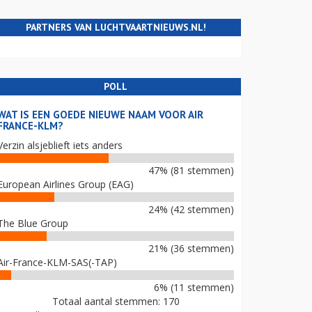
PARTNERS VAN LUCHTVAARTNIEUWS.NL!
POLL
WAT IS EEN GOEDE NIEUWE NAAM VOOR AIR
FRANCE-KLM?
Verzin alsjeblieft iets anders
47% (81 stemmen)
European Airlines Group (EAG)
24% (42 stemmen)
The Blue Group
21% (36 stemmen)
Air-France-KLM-SAS(-TAP)
6% (11 stemmen)
Totaal aantal stemmen: 170