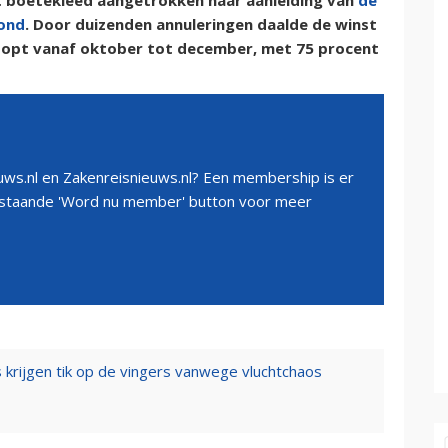
et boetekleed aangetrokken naar aanleiding van
de
tond
. Door duizenden annuleringen daalde de winst
 loopt vanaf oktober tot december, met 75 procent
ws.nl en Zakenreisnieuws.nl? Een membership is er
erstaande 'Word nu member' button voor meer
 krijgen tik op de vingers vanwege vluchtchaos