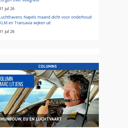
31 jul 26
Luchthavens Napels maand dicht voor onderhoud:
KLM en Transavia wijken uit
31 jul 26
COLUMNS
MIJNBOUW, EU EN LUCHTVAART