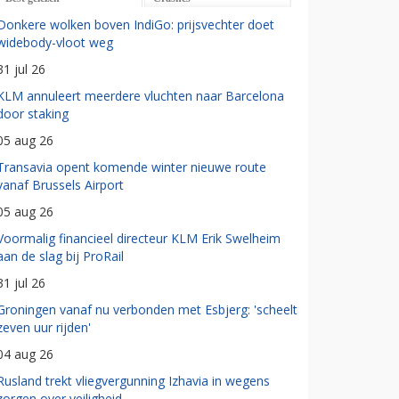
Donkere wolken boven IndiGo: prijsvechter doet
widebody-vloot weg
31 jul 26
KLM annuleert meerdere vluchten naar Barcelona
door staking
05 aug 26
Transavia opent komende winter nieuwe route
vanaf Brussels Airport
05 aug 26
Voormalig financieel directeur KLM Erik Swelheim
aan de slag bij ProRail
31 jul 26
Groningen vanaf nu verbonden met Esbjerg: 'scheelt
zeven uur rijden'
04 aug 26
Rusland trekt vliegvergunning Izhavia in wegens
zorgen over veiligheid