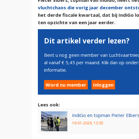
Pieter Elbers, topman van IndiGo, heeft h
vluchtchaos die vorig jaar december onts
het derde fiscale kwartaal, dat bij IndiGo
ten opzichte van een jaar eerder.
Dit artikel verder lezen?
Bent u nog geen member van Luchtvaartnieu
al vanaf € 5,45 per maand. Klik dan op ond
informatie.
Word nu member
Inloggen
Lees ook:
IndiGo en topman Pieter Elbers
19-01-2026, 12:05