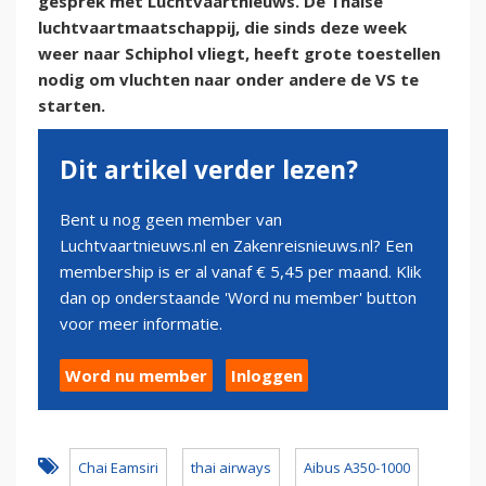
gesprek met Luchtvaartnieuws. De Thaise
luchtvaartmaatschappij, die sinds deze week
weer naar Schiphol vliegt, heeft grote toestellen
nodig om vluchten naar onder andere de VS te
starten.
Dit artikel verder lezen?
Bent u nog geen member van
Luchtvaartnieuws.nl en Zakenreisnieuws.nl? Een
membership is er al vanaf € 5,45 per maand. Klik
dan op onderstaande 'Word nu member' button
voor meer informatie.
Word nu member
Inloggen
Chai Eamsiri
thai airways
Aibus A350-1000