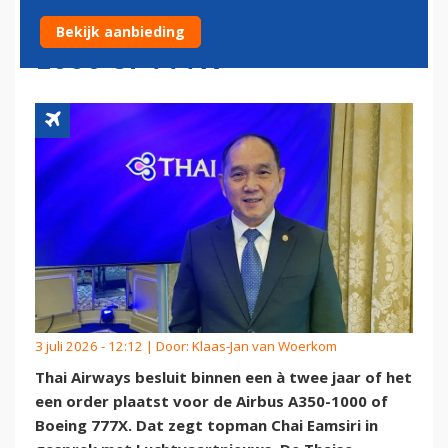
OVER ORDER VOOR A350-
Bekijk aanbieding
1000 OF 777X
3 juli 2026 - 12:12 | Door:
Klaas-Jan van Woerkom
Thai Airways besluit binnen een à twee jaar of het
een order plaatst voor de Airbus A350-1000 of
Boeing 777X. Dat zegt topman Chai Eamsiri in