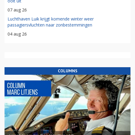
ooit uit
07 aug 26
Luchthaven Luik krijgt komende winter weer
passagiersvluchten naar zonbestemmingen
04 aug 26
COLUMNS