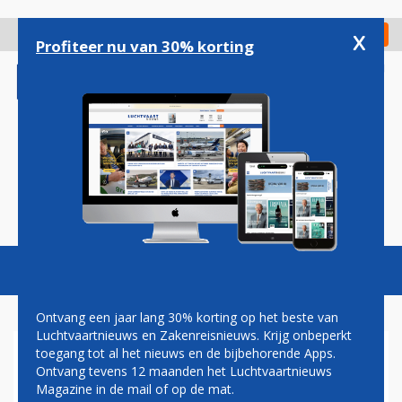
Overslaan
en
x
Digitaal Magazine
Registreer
Check in
naar
Profiteer nu van 30% korting
de
inhoud
gaan
Magazine
Podcasts
Vacatures
Toggl
naviga
Ontvang een jaar lang 30% korting op het beste van
Luchtvaartnieuws en Zakenreisnieuws. Krijg onbeperkt
toegang tot al het nieuws en de bijbehorende Apps.
TOPMAN THAI AIRWAYS: OP
Ontvang tevens 12 maanden het Luchtvaartnieuws
KORTE TERMIJN BESLUIT
Magazine in de mail of op de mat.