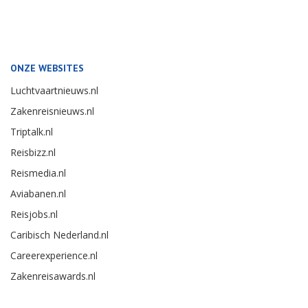
ONZE WEBSITES
Luchtvaartnieuws.nl
Zakenreisnieuws.nl
Triptalk.nl
Reisbizz.nl
Reismedia.nl
Aviabanen.nl
Reisjobs.nl
Caribisch Nederland.nl
Careerexperience.nl
Zakenreisawards.nl