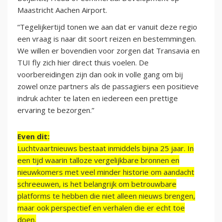
Maastricht Aachen Airport.
“Tegelijkertijd tonen we aan dat er vanuit deze regio
een vraag is naar dit soort reizen en bestemmingen.
We willen er bovendien voor zorgen dat Transavia en
TUI fly zich hier direct thuis voelen. De
voorbereidingen zijn dan ook in volle gang om bij
zowel onze partners als de passagiers een positieve
indruk achter te laten en iedereen een prettige
ervaring te bezorgen.”
Even dit:
Luchtvaartnieuws bestaat inmiddels bijna 25 jaar. In
een tijd waarin talloze vergelijkbare bronnen en
nieuwkomers met veel minder historie om aandacht
schreeuwen, is het belangrijk om betrouwbare
platforms te hebben die niet alleen nieuws brengen,
maar ook perspectief en verhalen die er echt toe
doen.