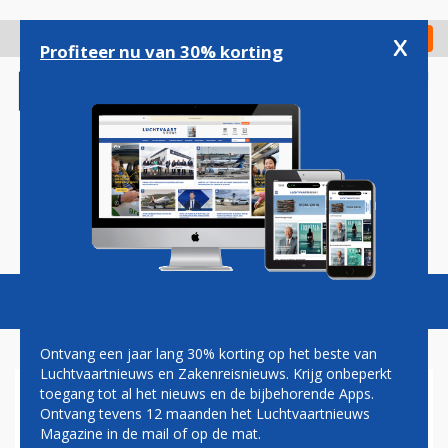
Overslaan
en
x
Digitaal Magazine
Registreer
Check in
naar
Profiteer nu van 30% korting
de
inhoud
gaan
Magazine
Podcasts
Vacatures
Toggl
naviga
Ontvang een jaar lang 30% korting op het beste van
Luchtvaartnieuws en Zakenreisnieuws. Krijg onbeperkt
toegang tot al het nieuws en de bijbehorende Apps.
TRANSAVIA BREIDT UIT OP
Ontvang tevens 12 maanden het Luchtvaartnieuws
TIJDELIJKE BASIS
Magazine in de mail of op de mat.