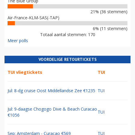
The Blue Group
21% (36 stemmen)
Air-France-KLM-SAS(-TAP)
6% (11 stemmen)
Totaal aantal stemmen: 170
Meer polls
VOORDELIGE RETOURTICKETS
TUI vliegtickets
TUI
Jul: 8-dg cruise Oost Middellandse Zee €1235
TUI
Jul: 9-daagse Chogogo Dive & Beach Curacao
TUI
€1056
Sep: Amsterdam - Curacao €569
TUI