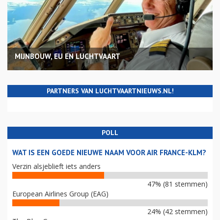
MIJNBOUW, EU EN LUCHTVAART
PARTNERS VAN LUCHTVAARTNIEUWS.NL!
POLL
WAT IS EEN GOEDE NIEUWE NAAM VOOR AIR FRANCE-KLM?
Verzin alsjeblieft iets anders
47% (81 stemmen)
European Airlines Group (EAG)
24% (42 stemmen)