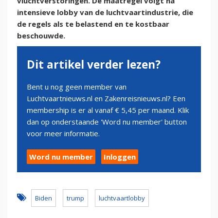
vluchtverstoringen. De maatregel volgt na
intensieve lobby van de luchtvaartindustrie, die
de regels als te belastend en te kostbaar
beschouwde.
Dit artikel verder lezen?
Bent u nog geen member van
Luchtvaartnieuws.nl en Zakenreisnieuws.nl? Een
membership is er al vanaf € 5,45 per maand. Klik
dan op onderstaande 'Word nu member' button
voor meer informatie.
Word nu member
Inloggen
Biden
trump
luchtvaartlobby