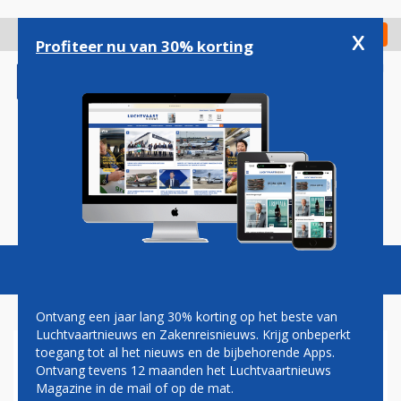
Overslaan
en
x
Digitaal Magazine
Registreer
Check in
naar
Profiteer nu van 30% korting
de
inhoud
gaan
Magazine
Podcasts
Vacatures
Toggl
naviga
Ontvang een jaar lang 30% korting op het beste van
Luchtvaartnieuws en Zakenreisnieuws. Krijg onbeperkt
toegang tot al het nieuws en de bijbehorende Apps.
TRUMP SCHRAPT
Ontvang tevens 12 maanden het Luchtvaartnieuws
COMPENSATIE BIJ
Magazine in de mail of op de mat.