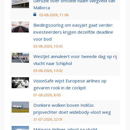
Geruzie over officiële naam vliegveld van
Mallorca
03-08-2026, 11:06
Biedingsoorlog om easyJet gaat verder:
investeerders krijgen dezelfde deadline
voor bod
03-08-2026, 10:43
WestJet annuleert voor tweede dag op rij
vlucht naar Schiphol
03-08-2026, 10:02
VisionSafe wijst Europese airlines op
gevaren rook in de cockpit
01-08-2026, 8:00
Donkere wolken boven IndiGo:
prijsvechter doet widebody-vloot weg
31-07-2026, 22:01
Malaysia Airlines-piloot na vlucht