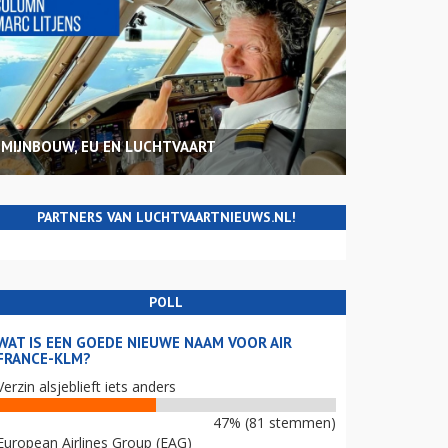
MIJNBOUW, EU EN LUCHTVAART
PARTNERS VAN LUCHTVAARTNIEUWS.NL!
POLL
WAT IS EEN GOEDE NIEUWE NAAM VOOR AIR
FRANCE-KLM?
Verzin alsjeblieft iets anders
47% (81 stemmen)
European Airlines Group (EAG)