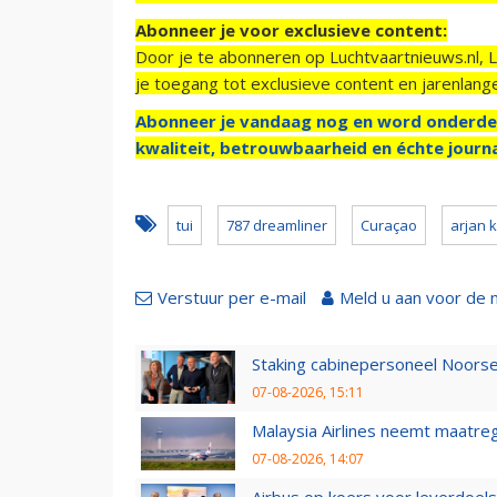
Abonneer je voor exclusieve content:
Door je te abonneren op Luchtvaartnieuws.nl, 
je toegang tot exclusieve content en jarenlang
Abonneer je vandaag nog en word onderde
kwaliteit, betrouwbaarheid en échte journa
tui
787 dreamliner
Curaçao
arjan 
Verstuur per e-mail
Meld u aan voor de 
Staking cabinepersoneel Noorse
07-08-2026, 15:11
Malaysia Airlines neemt maatreg
07-08-2026, 14:07