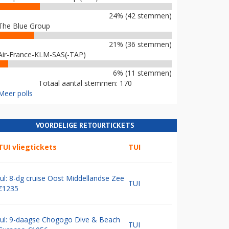
24% (42 stemmen)
The Blue Group
21% (36 stemmen)
Air-France-KLM-SAS(-TAP)
6% (11 stemmen)
Totaal aantal stemmen: 170
Meer polls
VOORDELIGE RETOURTICKETS
TUI vliegtickets
TUI
Jul: 8-dg cruise Oost Middellandse Zee
TUI
€1235
Jul: 9-daagse Chogogo Dive & Beach
TUI