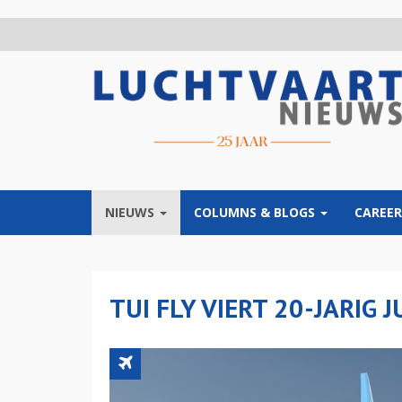
Overslaan
en
naar
de
inhoud
gaan
NIEUWS
COLUMNS & BLOGS
CAREER
TUI FLY VIERT 20-JARIG