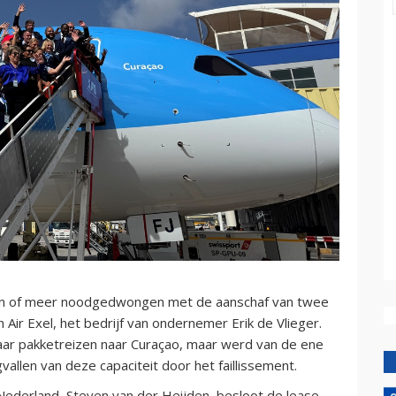
min of meer noodgedwongen met de aanschaf van twee
n Air Exel, het bedrijf van ondernemer Erik de Vlieger.
 haar pakketreizen naar Curaçao, maar werd van de ene
llen van deze capaciteit door het faillissement.
ederland, Steven van der Heijden, besloot de lease