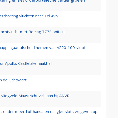
elling en ziet orderportefeuille verder groeien
chorting vluchten naar Tel Aviv
vrachtvlucht met Boeing 777F ooit uit
happij gaat afscheid nemen van A220-100-vloot
 Apollo, Castlelake haakt af
n de luchtvaart
t vliegveld Maastricht zich aan bij ANVR
t onder meer Lufthansa en easyJet slots vrijgeven op