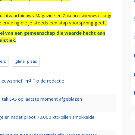
Luchtvaartnieuws Magazine en Zakenreisnieuws.nl krijg
e ervaring die je steeds een stap voorsprong geeft.
el van een gemeenschap die waarde hecht aan
listiek.
kers
gilmar pisas
nieuwsbrief
Tip de redactie
 tak SAS op laatste moment afgeblazen
elen nadat piloot 70.000 xtc-pillen smokkelde