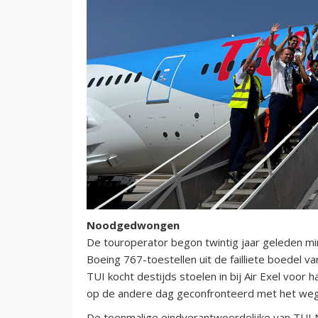
Noodgedwongen
De touroperator begon twintig jaar geleden 
Boeing 767-toestellen uit de failliete boedel va
TUI kocht destijds stoelen in bij Air Exel voor
op de andere dag geconfronteerd met het wegva
De toenmalige eindverantwoordelijke van TUI N