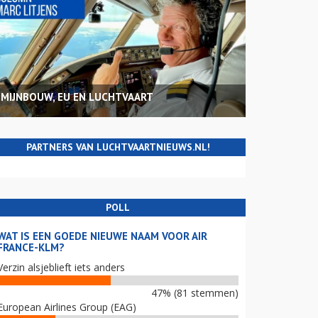
MIJNBOUW, EU EN LUCHTVAART
PARTNERS VAN LUCHTVAARTNIEUWS.NL!
POLL
WAT IS EEN GOEDE NIEUWE NAAM VOOR AIR
FRANCE-KLM?
Verzin alsjeblieft iets anders
47% (81 stemmen)
European Airlines Group (EAG)