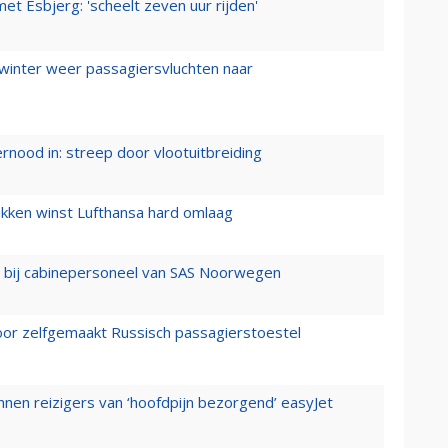
t Esbjerg: 'scheelt zeven uur rijden'
 winter weer passagiersvluchten naar
ernood in: streep door vlootuitbreiding
ukken winst Lufthansa hard omlaag
 bij cabinepersoneel van SAS Noorwegen
voor zelfgemaakt Russisch passagierstoestel
nen reizigers van ‘hoofdpijn bezorgend’ easyJet