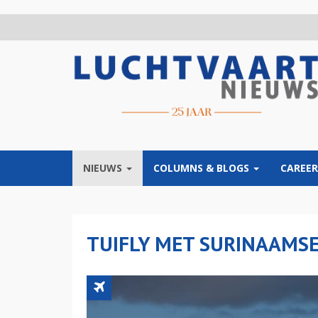
Overslaan
en
naar
de
inhoud
gaan
NIEUWS
COLUMNS & BLOGS
CAREER
TUIFLY MET SURINAAMSE