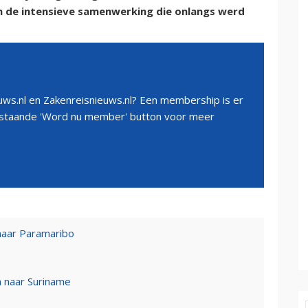
an de intensieve samenwerking die onlangs werd
ws.nl en Zakenreisnieuws.nl? Een membership is er
erstaande 'Word nu member' button voor meer
 naar Paramaribo
n naar Suriname