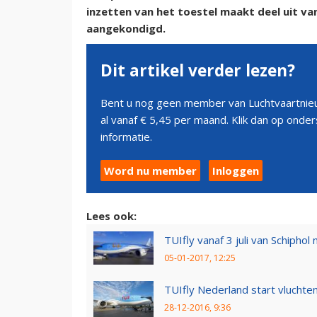
inzetten van het toestel maakt deel uit v
aangekondigd.
Dit artikel verder lezen?
Bent u nog geen member van Luchtvaartnieu
al vanaf € 5,45 per maand. Klik dan op ond
informatie.
Word nu member
Inloggen
Lees ook:
TUIfly vanaf 3 juli van Schiphol
05-01-2017, 12:25
TUIfly Nederland start vluchte
28-12-2016, 9:36