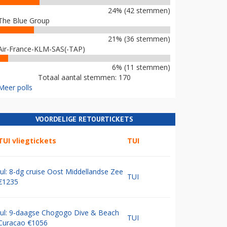
24% (42 stemmen)
The Blue Group
21% (36 stemmen)
Air-France-KLM-SAS(-TAP)
6% (11 stemmen)
Totaal aantal stemmen: 170
Meer polls
VOORDELIGE RETOURTICKETS
TUI vliegtickets
TUI
Jul: 8-dg cruise Oost Middellandse Zee
TUI
€1235
Jul: 9-daagse Chogogo Dive & Beach
TUI
Curacao €1056