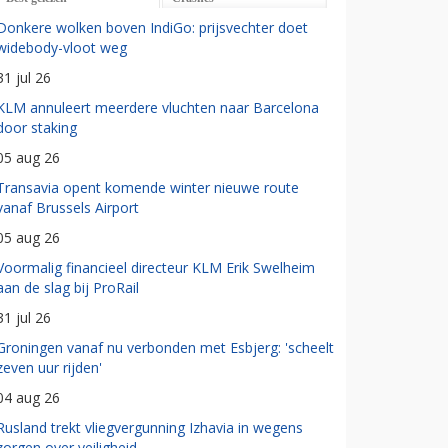
Donkere wolken boven IndiGo: prijsvechter doet
widebody-vloot weg
31 jul 26
KLM annuleert meerdere vluchten naar Barcelona
door staking
05 aug 26
Transavia opent komende winter nieuwe route
vanaf Brussels Airport
05 aug 26
Voormalig financieel directeur KLM Erik Swelheim
aan de slag bij ProRail
31 jul 26
Groningen vanaf nu verbonden met Esbjerg: 'scheelt
zeven uur rijden'
04 aug 26
Rusland trekt vliegvergunning Izhavia in wegens
zorgen over veiligheid