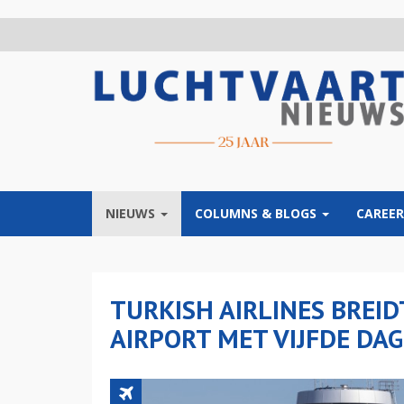
Overslaan
en
naar
de
inhoud
gaan
NIEUWS
COLUMNS & BLOGS
CAREER
TURKISH AIRLINES BREID
AIRPORT MET VIJFDE DA