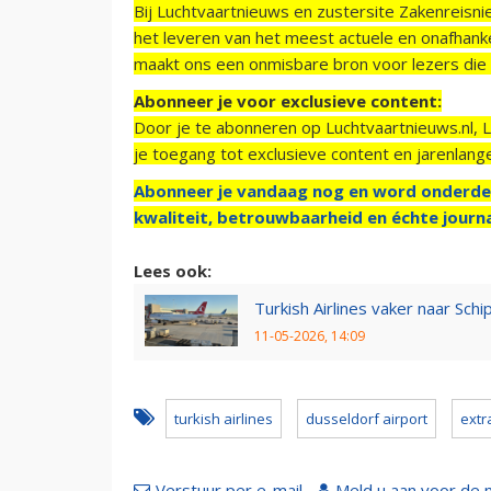
Bij Luchtvaartnieuws en zustersite Zakenreisn
het leveren van het meest actuele en onafhankel
maakt ons een onmisbare bron voor lezers die g
Abonneer je voor exclusieve content:
Door je te abonneren op Luchtvaartnieuws.nl, 
je toegang tot exclusieve content en jarenlang
Abonneer je vandaag nog en word onderde
kwaliteit, betrouwbaarheid en échte journa
Lees ook:
Turkish Airlines vaker naar Schi
11-05-2026, 14:09
turkish airlines
dusseldorf airport
extr
Verstuur per e-mail
Meld u aan voor de 