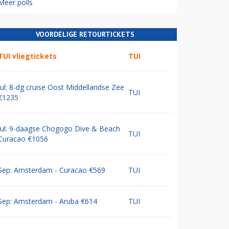
Meer polls
VOORDELIGE RETOURTICKETS
TUI vliegtickets
TUI
Jul: 8-dg cruise Oost Middellandse Zee
TUI
€1235
Jul: 9-daagse Chogogo Dive & Beach
TUI
Curacao €1056
Sep: Amsterdam - Curacao €569
TUI
Sep: Amsterdam - Aruba €614
TUI