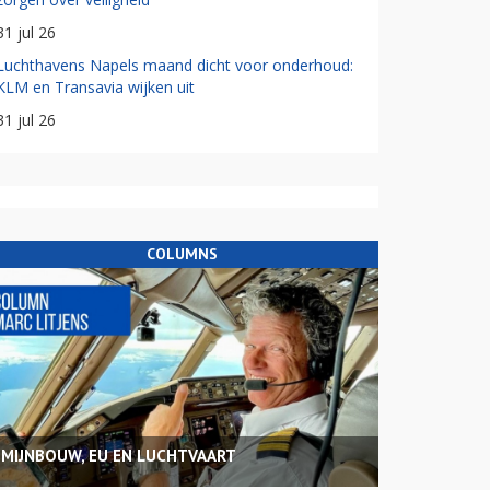
31 jul 26
Luchthavens Napels maand dicht voor onderhoud:
KLM en Transavia wijken uit
31 jul 26
COLUMNS
MIJNBOUW, EU EN LUCHTVAART