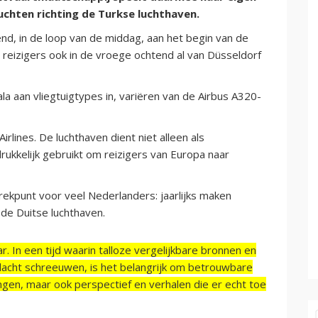
chten richting de Turkse luchthaven.
end, in de loop van de middag, aan het begin van de
 reizigers ook in de vroege ochtend al van Düsseldorf
ala aan vliegtuigtypes in, variëren van de Airbus A320-
irlines. De luchthaven dient niet alleen als
ukkelijk gebruikt om reizigers van Europa naar
trekpunt voor veel Nederlanders: jaarlijks maken
de Duitse luchthaven.
r. In een tijd waarin talloze vergelijkbare bronnen en
acht schreeuwen, is het belangrijk om betrouwbare
ngen, maar ook perspectief en verhalen die er echt toe