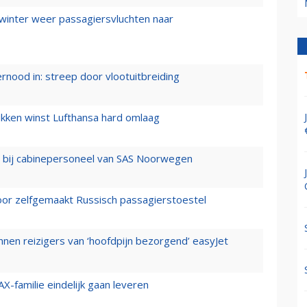
 winter weer passagiersvluchten naar
ernood in: streep door vlootuitbreiding
ukken winst Lufthansa hard omlaag
 bij cabinepersoneel van SAS Noorwegen
voor zelfgemaakt Russisch passagierstoestel
nen reizigers van ‘hoofdpijn bezorgend’ easyJet
X-familie eindelijk gaan leveren