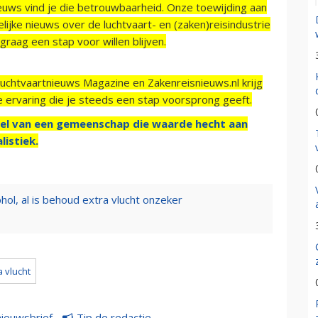
ieuws vind je die betrouwbaarheid. Onze toewijding aan
ijke nieuws over de luchtvaart- en (zaken)reisindustrie
raag een stap voor willen blijven.
Luchtvaartnieuws Magazine en Zakenreisnieuws.nl krijg
e ervaring die je steeds een stap voorsprong geeft.
el van een gemeenschap die waarde hecht aan
listiek.
phol, al is behoud extra vlucht onzeker
a vlucht
nieuwsbrief
Tip de redactie