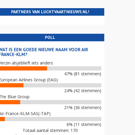
PARTNERS VAN LUCHTVAARTNIEUWS.NL!
POLL
WAT IS EEN GOEDE NIEUWE NAAM VOOR AIR
FRANCE-KLM?
Verzin alsjeblieft iets anders
47% (81 stemmen)
European Airlines Group (EAG)
24% (42 stemmen)
The Blue Group
21% (36 stemmen)
Air-France-KLM-SAS(-TAP)
6% (11 stemmen)
Totaal aantal stemmen: 170