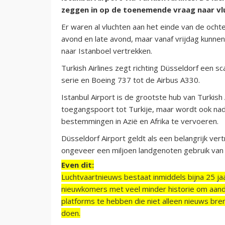
zeggen in op de toenemende vraag naar vlu
Er waren al vluchten aan het einde van de ocht
avond en late avond, maar vanaf vrijdag kunnen
naar Istanboel vertrekken.
Turkish Airlines zegt richting Düsseldorf een sc
serie en Boeing 737 tot de Airbus A330.
Istanbul Airport is de grootste hub van Turkish A
toegangspoort tot Turkije, maar wordt ook nadr
bestemmingen in Azië en Afrika te vervoeren.
Düsseldorf Airport geldt als een belangrijk ver
ongeveer een miljoen landgenoten gebruik van 
Even dit:
Luchtvaartnieuws bestaat inmiddels bijna 25 jaa
nieuwkomers met veel minder historie om aand
platforms te hebben die niet alleen nieuws bre
doen.