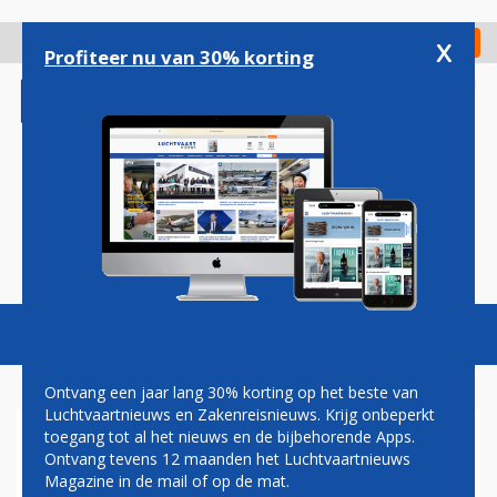
Overslaan
en
x
Digitaal Magazine
Registreer
Check in
naar
Profiteer nu van 30% korting
de
inhoud
gaan
Magazine
Podcasts
Vacatures
Toggl
naviga
Ontvang een jaar lang 30% korting op het beste van
Luchtvaartnieuws en Zakenreisnieuws. Krijg onbeperkt
toegang tot al het nieuws en de bijbehorende Apps.
TWEEDE PILOTENVAKBOND
Ontvang tevens 12 maanden het Luchtvaartnieuws
AIR FRANCE ACHTER STAKING
Magazine in de mail of op de mat.