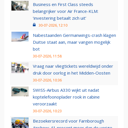
Business en First Class steeds
belangrijker voor Air France-KLM:
‘investering betaalt zich uit’
30-07-2026, 12:10
Nabestaanden Germanwings-crash klagen
Duitse staat aan, maar vangen mogelijk
bot
30-07-2026, 11:58
Vraag naar vliegtickets wereldwijd onder
druk door oorlog in het Midden-Oosten
30-07-2026, 10:36
SWISS-Airbus A330 wijkt uit nadat
koptelefoonoplader rook in cabine
veroorzaakt
30-07-2026, 10:23
Bezoekersrecord voor Farnborough
Airshow: 41 procent meer dan de vorige