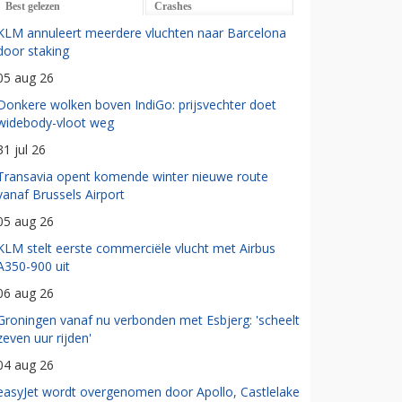
Best gelezen
Crashes
KLM annuleert meerdere vluchten naar Barcelona
door staking
05 aug 26
Donkere wolken boven IndiGo: prijsvechter doet
widebody-vloot weg
31 jul 26
Transavia opent komende winter nieuwe route
vanaf Brussels Airport
05 aug 26
KLM stelt eerste commerciële vlucht met Airbus
A350-900 uit
06 aug 26
Groningen vanaf nu verbonden met Esbjerg: 'scheelt
zeven uur rijden'
04 aug 26
easyJet wordt overgenomen door Apollo, Castlelake