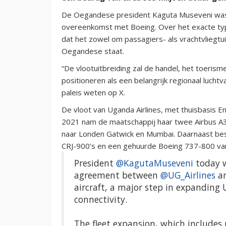
De Oegandese president Kaguta Museveni was
overeenkomst met Boeing. Over het exacte type
dat het zowel om passagiers- als vrachtvliegtui
Oegandese staat.
“De vlootuitbreiding zal de handel, het toeris
positioneren als een belangrijk regionaal luch
paleis weten op X.
De vloot van Uganda Airlines, met thuisbasis E
2021 nam de maatschappij haar twee Airbus A3
naar Londen Gatwick en Mumbai. Daarnaast bes
CRJ-900’s en een gehuurde Boeing 737-800 van 
President
@KagutaMuseveni
today w
agreement between
@UG_Airlines
a
aircraft, a major step in expanding 
connectivity.
The fleet expansion, which include