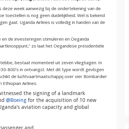
 deze week aanwezig bij de ondertekening van de
 toestellen is nog geen duidelijkheid. Wel is bekend
gen gaat. Uganda Airlines is volledig in handen van de
me en de investeringen stimuleren en Oeganda
tvaartknooppunt,” zo laat het Oegandese presidentiële
ntebbe, bestaat momenteel uit zeven vliegtuigen. In
30-800’s in ontvangst. Met dit type wordt gevlogen
chikt de luchtvaartmaatschappij over vier Bombardier
Ethiopian Airlines.
itnessed the signing of a landmark
nd
@Boeing
for the acquisition of 10 new
Uganda’s aviation capacity and global
s passenger and…