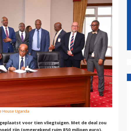
ate House Uganda
 geplaatst voor tien vliegtuigen. Met de deal zou
moeid zijn (omgerekend ruim 850 miljoen euro).