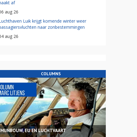
haakt af
06 aug 26
Luchthaven Luik krijgt komende winter weer
passagiersvluchten naar zonbestemmingen
04 aug 26
COLUMNS
MIJNBOUW, EU EN LUCHTVAART