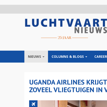
Overslaan
en
naar
de
inhoud
gaan
NIEUWS
COLUMNS & BLOGS
CAREER
UGANDA AIRLINES KRIJG
ZOVEEL VLIEGTUIGEN IN 