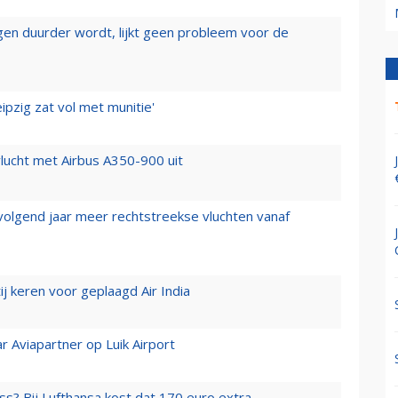
iegen duurder wordt, lijkt geen probleem voor de
ipzig zat vol met munitie'
lucht met Airbus A350-900 uit
 volgend jaar meer rechtstreekse vluchten vanaf
j keren voor geplaagd Air India
r Aviapartner op Luik Airport
ss? Bij Lufthansa kost dat 170 euro extra