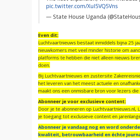
pic.twitter.com/XuI5VQ5Vns
— State House Uganda (@StateHou
Even dit:
Luchtvaartnieuws bestaat inmiddels bijna 25 jaa
nieuwkomers met veel minder historie om aand
platforms te hebben die niet alleen nieuws bre
doen.
Bij Luchtvaartnieuws en zustersite Zakenreisn
het leveren van het meest actuele en onafhankel
maakt ons een onmisbare bron voor lezers die g
Abonneer je voor exclusieve content:
Door je te abonneren op Luchtvaartnieuws.nl, 
je toegang tot exclusieve content en jarenlang
Abonneer je vandaag nog en word onderde
kwaliteit, betrouwbaarheid en échte journa