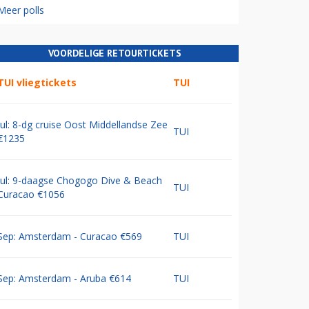
Meer polls
VOORDELIGE RETOURTICKETS
TUI vliegtickets
TUI
Jul: 8-dg cruise Oost Middellandse Zee
TUI
€1235
Jul: 9-daagse Chogogo Dive & Beach
TUI
Curacao €1056
Sep: Amsterdam - Curacao €569
TUI
Sep: Amsterdam - Aruba €614
TUI