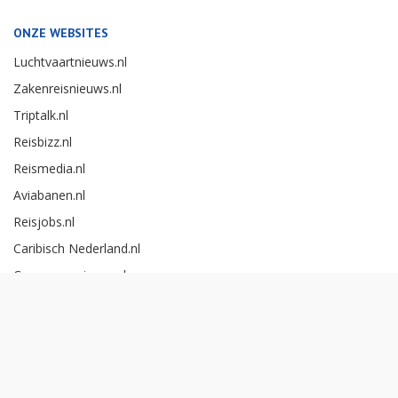
ONZE WEBSITES
Luchtvaartnieuws.nl
Zakenreisnieuws.nl
Triptalk.nl
Reisbizz.nl
Reismedia.nl
Aviabanen.nl
Reisjobs.nl
Caribisch Nederland.nl
Careerexperience.nl
Zakenreisawards.nl