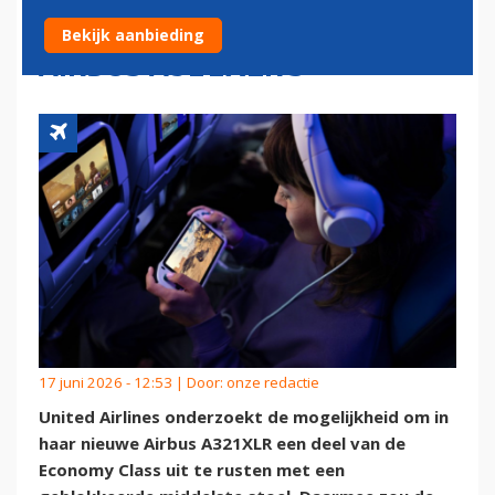
OP TE NEMEN IN HAAR
Bekijk aanbieding
AIRBUS A321XLR’S
17 juni 2026 - 12:53 | Door:
onze redactie
United Airlines onderzoekt de mogelijkheid om in
haar nieuwe Airbus A321XLR een deel van de
Economy Class uit te rusten met een