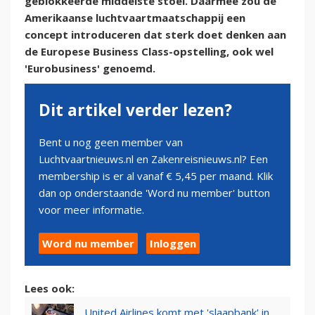
geblokkeerde middelste stoel. Daarmee zou de
Amerikaanse luchtvaartmaatschappij een
concept introduceren dat sterk doet denken aan
de Europese Business Class-opstelling, ook wel
'Eurobusiness' genoemd.
Dit artikel verder lezen?
Bent u nog geen member van
Luchtvaartnieuws.nl en Zakenreisnieuws.nl? Een
membership is er al vanaf € 5,45 per maand. Klik
dan op onderstaande 'Word nu member' button
voor meer informatie.
Word nu member
Inloggen
Lees ook:
United Airlines komt met 'slaapbank' in