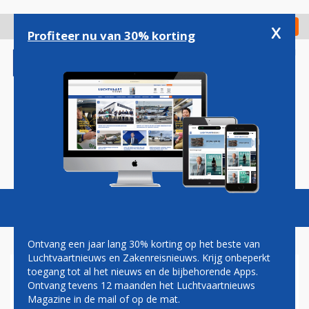
Overslaan
en
x
Digitaal Magazine
Registreer
Check in
naar
Profiteer nu van 30% korting
de
inhoud
gaan
Magazine
Podcasts
Vacatures
Toggl
naviga
Ontvang een jaar lang 30% korting op het beste van
Luchtvaartnieuws en Zakenreisnieuws. Krijg onbeperkt
toegang tot al het nieuws en de bijbehorende Apps.
UNITED AIRLINES
Ontvang tevens 12 maanden het Luchtvaartnieuws
OVERWEEGT ‘EUROBUSINESS’
Magazine in de mail of op de mat.