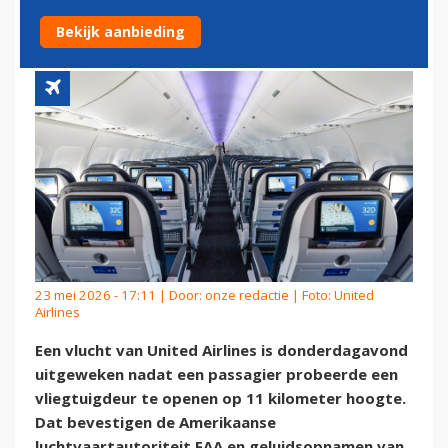
OP KRUISHOOGTE
Bekijk aanbieding
23 mei 2026 - 17:11 | Door:
onze redactie
| Foto: United
Airlines
Een vlucht van United Airlines is donderdagavond
uitgeweken nadat een passagier probeerde een
vliegtuigdeur te openen op 11 kilometer hoogte.
Dat bevestigen de Amerikaanse
luchtvaartautoriteit FAA en geluidsopnamen van