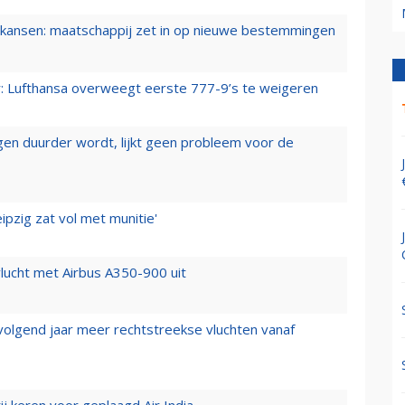
ansen: maatschappij zet in op nieuwe bestemmingen
er: Lufthansa overweegt eerste 777-9’s te weigeren
iegen duurder wordt, lijkt geen probleem voor de
ipzig zat vol met munitie'
lucht met Airbus A350-900 uit
 volgend jaar meer rechtstreekse vluchten vanaf
j keren voor geplaagd Air India