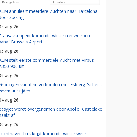
Best gelezen
Crashes
KLM annuleert meerdere vluchten naar Barcelona
door staking
05 aug 26
Transavia opent komende winter nieuwe route
vanaf Brussels Airport
05 aug 26
KLM stelt eerste commerciële vlucht met Airbus
A350-900 uit
06 aug 26
Groningen vanaf nu verbonden met Esbjerg: 'scheelt
zeven uur rijden'
04 aug 26
easyJet wordt overgenomen door Apollo, Castlelake
haakt af
06 aug 26
Luchthaven Luik krijgt komende winter weer