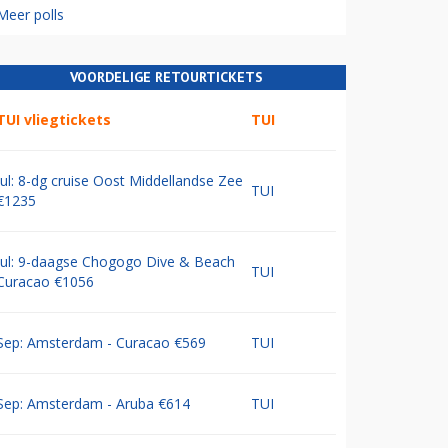
Meer polls
VOORDELIGE RETOURTICKETS
TUI vliegtickets
TUI
Jul: 8-dg cruise Oost Middellandse Zee
TUI
€1235
Jul: 9-daagse Chogogo Dive & Beach
TUI
Curacao €1056
Sep: Amsterdam - Curacao €569
TUI
Sep: Amsterdam - Aruba €614
TUI