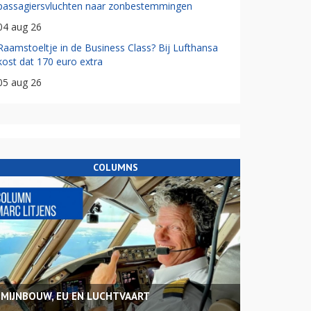
passagiersvluchten naar zonbestemmingen
04 aug 26
Raamstoeltje in de Business Class? Bij Lufthansa
kost dat 170 euro extra
05 aug 26
COLUMNS
MIJNBOUW, EU EN LUCHTVAART