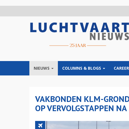
Overslaan
en
naar
de
inhoud
gaan
NIEUWS
COLUMNS & BLOGS
CAREER
VAKBONDEN KLM-GROND
OP VERVOLGSTAPPEN NA