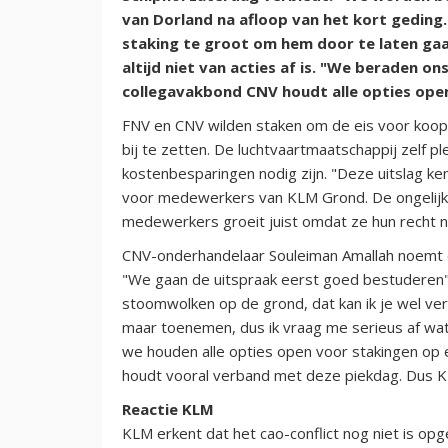
van Dorland na afloop van het kort geding.
staking te groot om hem door te laten ga
altijd niet van acties af is. "We beraden o
collegavakbond CNV houdt alle opties ope
FNV en CNV wilden staken om de eis voor koo
bij te zetten. De luchtvaartmaatschappij zelf p
kostenbesparingen nodig zijn. "Deze uitslag ken
voor medewerkers van KLM Grond. De ongelijkh
medewerkers groeit juist omdat ze hun recht ni
CNV-onderhandelaar Souleiman Amallah noemt de
"We gaan de uitspraak eerst goed bestuderen", l
stoomwolken op de grond, dat kan ik je wel ve
maar toenemen, dus ik vraag me serieus af wa
we houden alle opties open voor stakingen op
houdt vooral verband met deze piekdag. Dus KL
Reactie KLM
KLM erkent dat het cao-conflict nog niet is opg