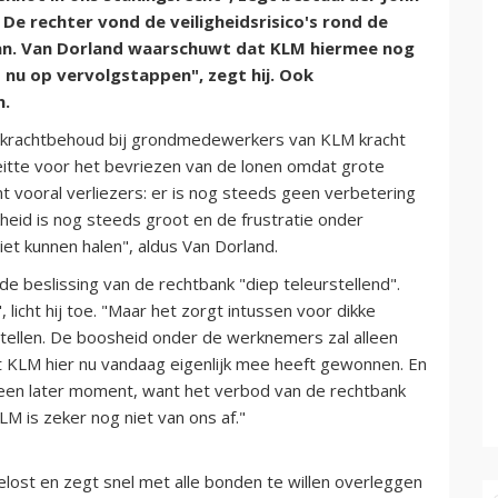
 De rechter vond de veiligheidsrisico's rond de
an. Van Dorland waarschuwt dat KLM hiermee nog
ns nu op vervolgstappen", zegt hij. Ook
n.
pkrachtbehoud bij grondmedewerkers van KLM kracht
leitte voor het bevriezen van de lonen omdat grote
t vooral verliezers: er is nog steeds geen verbetering
eid is nog steeds groot en de frustratie onder
et kunnen halen", aldus Van Dorland.
 beslissing van de rechtbank "diep teleurstellend".
icht hij toe. "Maar het zorgt intussen voor dikke
rtellen. De boosheid onder de werknemers zal alleen
t KLM hier nu vandaag eigenlijk mee heeft gewonnen. En
 een later moment, want het verbod van de rechtbank
M is zeker nog niet van ons af."
elost en zegt snel met alle bonden te willen overleggen