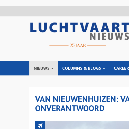
Overslaan
en
naar
de
inhoud
gaan
NIEUWS
COLUMNS & BLOGS
CAREER
VAN NIEUWENHUIZEN: VA
ONVERANTWOORD