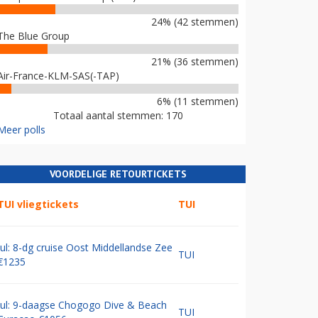
24% (42 stemmen)
The Blue Group
21% (36 stemmen)
Air-France-KLM-SAS(-TAP)
6% (11 stemmen)
Totaal aantal stemmen: 170
Meer polls
VOORDELIGE RETOURTICKETS
TUI vliegtickets
TUI
Jul: 8-dg cruise Oost Middellandse Zee
TUI
€1235
Jul: 9-daagse Chogogo Dive & Beach
TUI