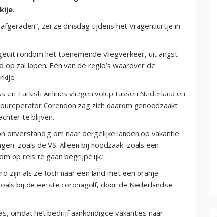
ije.
fgeraden”, zei ze dinsdag tijdens het Vragenuurtje in
geuit rondom het toenemende vliegverkeer, uit angst
d op zal lopen. Eén van de regio’s waarover de
kije.
s en Turkish Airlines vliegen volop tussen Nederland en
t. Touroperator Corendon zag zich daarom genoodzaakt
chter te blijven.
n onverstandig om naar dergelijke landen op vakantie
en, zoals de VS. Alleen bij noodzaak, zoals een
om op reis te gaan begrijpelijk.”
d zijn als ze tóch naar een land met een oranje
zoals bij de eerste coronagolf, door de Nederlandse
s, omdat het bedrijf aankondigde vakanties naar