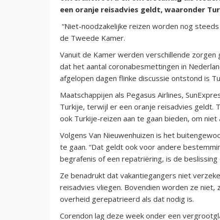
een oranje reisadvies geldt, waaronder Turk
“Niet-noodzakelijke reizen worden nog steeds a
de Tweede Kamer.
Vanuit de Kamer werden verschillende zorgen 
dat het aantal coronabesmettingen in Nederlan
afgelopen dagen flinke discussie ontstond is Tur
Maatschappijen als Pegasus Airlines, SunExpres
Turkije, terwijl er een oranje reisadvies geld
ook Turkije-reizen aan te gaan bieden, om niet a
Volgens Van Nieuwenhuizen is het buitengewoo
te gaan. “Dat geldt ook voor andere bestemming
begrafenis of een repatriëring, is de beslissing 
Ze benadrukt dat vakantiegangers niet verzeker
reisadvies vliegen. Bovendien worden ze niet, 
overheid gerepatrieerd als dat nodig is.
Corendon lag deze week onder een vergrootgla