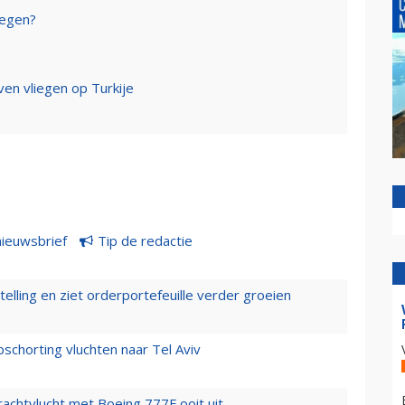
iegen?
ven vliegen op Turkije
nieuwsbrief
Tip de redactie
elling en ziet orderportefeuille verder groeien
chorting vluchten naar Tel Aviv
vrachtvlucht met Boeing 777F ooit uit