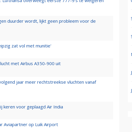
er: Lufthansa overweegt eerste 777-9’s te weigeren
iegen duurder wordt, lijkt geen probleem voor de
ipzig zat vol met munitie'
lucht met Airbus A350-900 uit
 volgend jaar meer rechtstreekse vluchten vanaf
j keren voor geplaagd Air India
r Aviapartner op Luik Airport