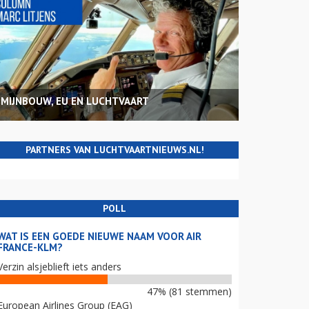
MIJNBOUW, EU EN LUCHTVAART
PARTNERS VAN LUCHTVAARTNIEUWS.NL!
POLL
WAT IS EEN GOEDE NIEUWE NAAM VOOR AIR
FRANCE-KLM?
Verzin alsjeblieft iets anders
47% (81 stemmen)
European Airlines Group (EAG)