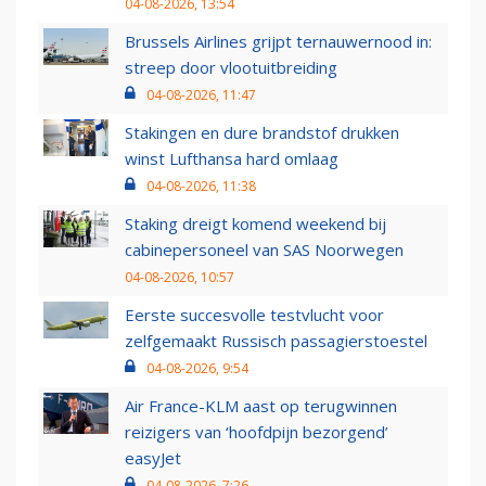
04-08-2026, 13:54
Brussels Airlines grijpt ternauwernood in:
streep door vlootuitbreiding
04-08-2026, 11:47
Stakingen en dure brandstof drukken
winst Lufthansa hard omlaag
04-08-2026, 11:38
Staking dreigt komend weekend bij
cabinepersoneel van SAS Noorwegen
04-08-2026, 10:57
Eerste succesvolle testvlucht voor
zelfgemaakt Russisch passagierstoestel
04-08-2026, 9:54
Air France-KLM aast op terugwinnen
reizigers van ‘hoofdpijn bezorgend’
easyJet
04-08-2026, 7:26