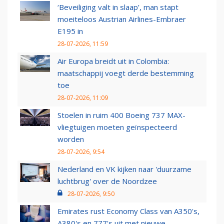
‘Beveiliging valt in slaap’, man stapt
moeiteloos Austrian Airlines-Embraer
E195 in
28-07-2026, 11:59
Air Europa breidt uit in Colombia:
maatschappij voegt derde bestemming
toe
28-07-2026, 11:09
Stoelen in ruim 400 Boeing 737 MAX-
vliegtuigen moeten geïnspecteerd
worden
28-07-2026, 9:54
Nederland en VK kijken naar 'duurzame
luchtbrug' over de Noordzee
28-07-2026, 9:50
Emirates rust Economy Class van A350's,
A380's en 777's uit met nieuwe