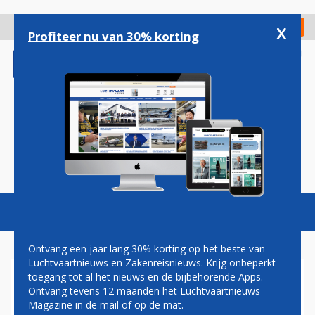
Overslaan
en
x
Digitaal Magazine
Registreer
Check in
naar
Profiteer nu van 30% korting
de
inhoud
gaan
Magazine
Podcasts
Vacatures
Toggl
naviga
Ontvang een jaar lang 30% korting op het beste van
Luchtvaartnieuws en Zakenreisnieuws. Krijg onbeperkt
toegang tot al het nieuws en de bijbehorende Apps.
VENEZOLAANS LASER
Ontvang tevens 12 maanden het Luchtvaartnieuws
AIRLINES DIENT AANVRAAG
Magazine in de mail of op de mat.