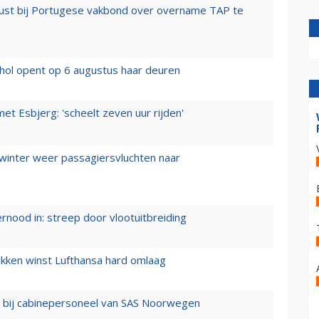
rust bij Portugese vakbond over overname TAP te
hol opent op 6 augustus haar deuren
t Esbjerg: 'scheelt zeven uur rijden'
 winter weer passagiersvluchten naar
ernood in: streep door vlootuitbreiding
ukken winst Lufthansa hard omlaag
 bij cabinepersoneel van SAS Noorwegen