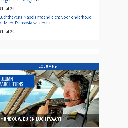
31 jul 26
Luchthavens Napels maand dicht voor onderhoud:
KLM en Transavia wijken uit
31 jul 26
COLUMNS
MIJNBOUW, EU EN LUCHTVAART