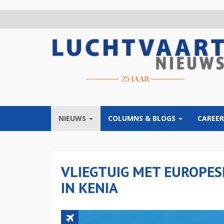
Overslaan
en
naar
de
inhoud
gaan
NIEUWS
COLUMNS & BLOGS
CAREER
VLIEGTUIG MET EUROPES
IN KENIA