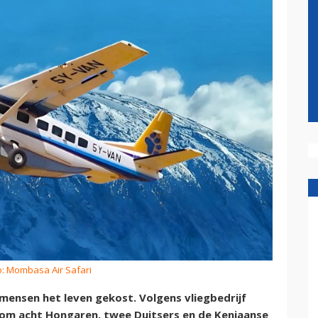
o: Mombasa Air Safari
f mensen het leven gekost. Volgens vliegbedrijf
 om acht Hongaren, twee Duitsers en de Keniaanse