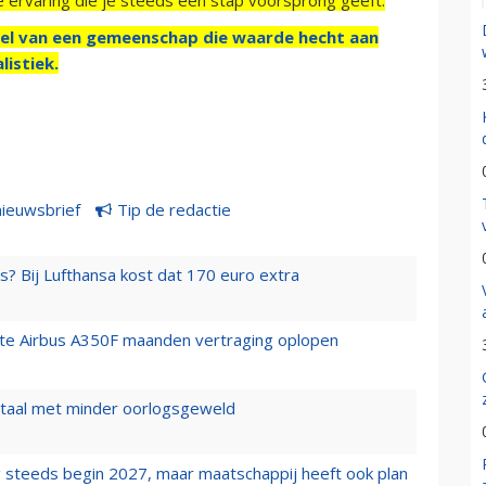
el van een gemeenschap die waarde hecht aan
listiek.
nieuwsbrief
Tip de redactie
s? Bij Lufthansa kost dat 170 euro extra
rste Airbus A350F maanden vertraging oplopen
wartaal met minder oorlogsgeweld
 steeds begin 2027, maar maatschappij heeft ook plan