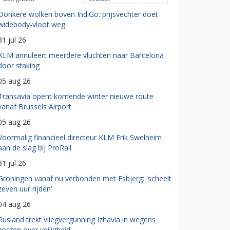
Donkere wolken boven IndiGo: prijsvechter doet
widebody-vloot weg
31 jul 26
KLM annuleert meerdere vluchten naar Barcelona
door staking
05 aug 26
Transavia opent komende winter nieuwe route
vanaf Brussels Airport
05 aug 26
Voormalig financieel directeur KLM Erik Swelheim
aan de slag bij ProRail
31 jul 26
Groningen vanaf nu verbonden met Esbjerg: 'scheelt
zeven uur rijden'
04 aug 26
Rusland trekt vliegvergunning Izhavia in wegens
zorgen over veiligheid