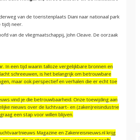
erweg van de toeristenplaats Diani naar nationaal park
tijd) neer.
oofd van de vliegmaatschappij, John Cleave. De oorzaak
r. In een tijd waarin talloze vergelijkbare bronnen en
acht schreeuwen, is het belangrijk om betrouwbare
ngen, maar ook perspectief en verhalen die er echt toe
ieuws vind je die betrouwbaarheid. Onze toewijding aan
ijke nieuws over de luchtvaart- en (zaken)reisindustrie
raag een stap voor willen blijven.
Luchtvaartnieuws Magazine en Zakenreisnieuws.nl krijg
e ervaring die je steeds een stap voorsprong geeft.