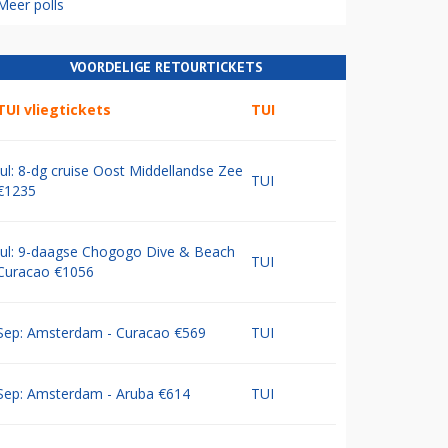
Meer polls
VOORDELIGE RETOURTICKETS
TUI vliegtickets
TUI
Jul: 8-dg cruise Oost Middellandse Zee
TUI
€1235
Jul: 9-daagse Chogogo Dive & Beach
TUI
Curacao €1056
Sep: Amsterdam - Curacao €569
TUI
Sep: Amsterdam - Aruba €614
TUI