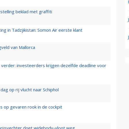
stelling beklad met graffiti
g in Tadzjikistan: Somon Air eerste klant
gveld van Mallorca
verder: investeerders krijgen dezelfde deadline voor
ag op rij vlucht naar Schiphol
es op gevaren rook in de cockpit
prijsvechter doet widebody-vloot weg