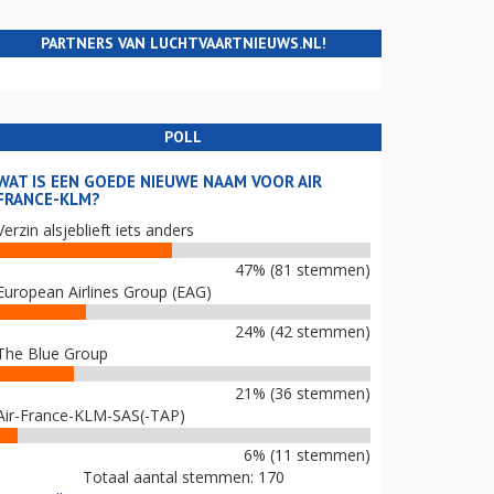
PARTNERS VAN LUCHTVAARTNIEUWS.NL!
POLL
WAT IS EEN GOEDE NIEUWE NAAM VOOR AIR
FRANCE-KLM?
Verzin alsjeblieft iets anders
47% (81 stemmen)
European Airlines Group (EAG)
24% (42 stemmen)
The Blue Group
21% (36 stemmen)
Air-France-KLM-SAS(-TAP)
6% (11 stemmen)
Totaal aantal stemmen: 170