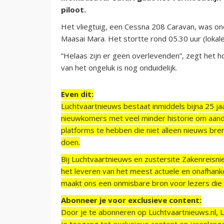
piloot.
Het vliegtuig, een Cessna 208 Caravan, was ond
Maasai Mara. Het stortte rond 05.30 uur (lokale 
“Helaas zijn er geen overlevenden”, zegt het h
van het ongeluk is nog onduidelijk.
Even dit:
Luchtvaartnieuws bestaat inmiddels bijna 25 jaa
nieuwkomers met veel minder historie om aand
platforms te hebben die niet alleen nieuws bre
doen.
Bij Luchtvaartnieuws en zustersite Zakenreisn
het leveren van het meest actuele en onafhankel
maakt ons een onmisbare bron voor lezers die g
Abonneer je voor exclusieve content:
Door je te abonneren op Luchtvaartnieuws.nl, 
je toegang tot exclusieve content en jarenlang