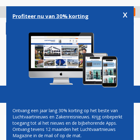
Overslaan
en
x
Digitaal Magazine
Registreer
Check in
naar
Profiteer nu van 30% korting
de
inhoud
gaan
Magazine
Podcasts
Vacatures
Toggl
naviga
Ontvang een jaar lang 30% korting op het beste van
Luchtvaartnieuws en Zakenreisnieuws. Krijg onbeperkt
toegang tot al het nieuws en de bijbehorende Apps.
VOOR HET EERST LOKALE
Ontvang tevens 12 maanden het Luchtvaartnieuws
CABINEBEMANNING OP
Magazine in de mail of op de mat.