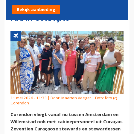
VLUCHTEN VAN CORENDON
Bekijk aanbieding
NAAR CURAÇAO
11 mei 2026 - 11:33 | Door:
Maarten Veeger
| Foto: foto (c)
Corendon
Corendon vliegt vanaf nu tussen Amsterdam en
Willemstad ook met cabinepersoneel uit Curaçao.
Zeventien Curaçaose stewards en stewardessen