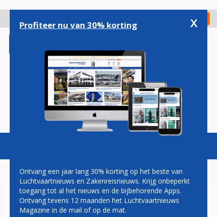
Overslaan
en
x
Digitaal Magazine
Registreer
Check in
naar
Profiteer nu van 30% korting
de
inhoud
gaan
Magazine
Podcasts
Vacatures
Toggl
naviga
Ontvang een jaar lang 30% korting op het beste van
Luchtvaartnieuws en Zakenreisnieuws. Krijg onbeperkt
toegang tot al het nieuws en de bijbehorende Apps.
VOORMALIG KLM-TOPMAN
Ontvang tevens 12 maanden het Luchtvaartnieuws
CAMIEL EURLINGS VIERT
Magazine in de mail of op de mat.