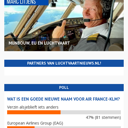
MIJNBOUW, EU EN LUCHTVAART
PARTNERS VAN LUCHTVAARTNIEUWS.NL!
POLL
WAT IS EEN GOEDE NIEUWE NAAM VOOR AIR FRANCE-KLM?
Verzin alsjeblieft iets anders
47% (81 stemmen)
European Airlines Group (EAG)