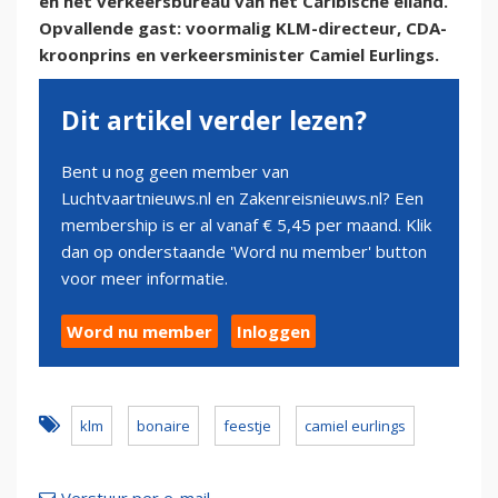
en het verkeersbureau van het Caribische eiland.
Opvallende gast: voormalig KLM-directeur, CDA-
kroonprins en verkeersminister Camiel Eurlings.
Dit artikel verder lezen?
Bent u nog geen member van
Luchtvaartnieuws.nl en Zakenreisnieuws.nl? Een
membership is er al vanaf € 5,45 per maand. Klik
dan op onderstaande 'Word nu member' button
voor meer informatie.
Word nu member
Inloggen
klm
bonaire
feestje
camiel eurlings