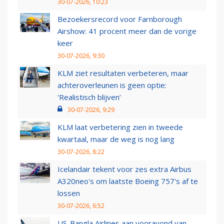
30-07-2026, 10:23
Bezoekersrecord voor Farnborough
Airshow: 41 procent meer dan de vorige
keer
30-07-2026, 9:30
KLM ziet resultaten verbeteren, maar
achteroverleunen is geen optie:
‘Realistisch blijven’
30-07-2026, 9:29
KLM laat verbetering zien in tweede
kwartaal, maar de weg is nog lang
30-07-2026, 8:22
Icelandair tekent voor zes extra Airbus
A320neo's om laatste Boeing 757's af te
lossen
30-07-2026, 6:52
US-Bangla Airlines aan vooravond van