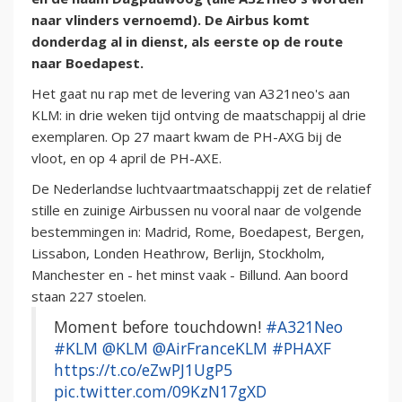
naar vlinders vernoemd). De Airbus komt
donderdag al in dienst, als eerste op de route
naar Boedapest.
Het gaat nu rap met de levering van A321neo's aan
KLM: in drie weken tijd ontving de maatschappij al drie
exemplaren. Op 27 maart kwam de PH-AXG bij de
vloot, en op 4 april de PH-AXE.
De Nederlandse luchtvaartmaatschappij zet de relatief
stille en zuinige Airbussen nu vooral naar de volgende
bestemmingen in:
Madrid, Rome, Boedapest, Bergen,
Lissabon, Londen Heathrow, Berlijn, Stockholm,
Manchester en - het minst vaak - Billund. Aan boord
staan 227 stoelen.
Moment before touchdown!
#A321Neo
#KLM
@KLM
@AirFranceKLM
#PHAXF
https://t.co/eZwPJ1UgP5
pic.twitter.com/09KzN17gXD