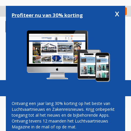
Overslaan
en
x
Digitaal Magazine
Registreer
Check in
naar
Profiteer nu van 30% korting
de
inhoud
gaan
Magazine
Podcasts
Vacatures
Toggl
naviga
Ontvang een jaar lang 30% korting op het beste van
Luchtvaartnieuws en Zakenreisnieuws. Krijg onbeperkt
toegang tot al het nieuws en de bijbehorende Apps.
WEER ÉÉN ERBIJ: KLM
Ontvang tevens 12 maanden het Luchtvaartnieuws
ONTVANGT DERDE A321NEO
Magazine in de mail of op de mat.