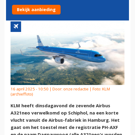
IN DRIE WEKEN TIJD
Bekijk aanbieding
16 april 2025 - 10:50 | Door:
onze redactie
| Foto: KLM
(archieffoto)
KLM heeft dinsdagavond de zevende Airbus
A321neo verwelkomd op Schiphol, na een korte
vlucht vanuit de Airbus-fabriek in Hamburg. Het
gaat om het toestel met de registratie PH-AXF
en de naam Dagpauwoog (alle A321neo's worden