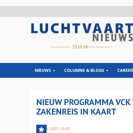
Overslaan
en
naar
de
inhoud
gaan
NIEUWS
COLUMNS & BLOGS
CAREER
NIEUW PROGRAMMA VCK 
ZAKENREIS IN KAART
31 mei 2007 - 2:00