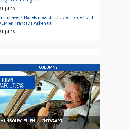
31 jul 26
Luchthavens Napels maand dicht voor onderhoud:
KLM en Transavia wijken uit
31 jul 26
COLUMNS
MIJNBOUW, EU EN LUCHTVAART