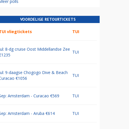
Meer polls
VOORDELIGE RETOURTICKETS
TUI vliegtickets
TUI
Jul: 8-dg cruise Oost Middellandse Zee
TUI
€1235
Jul: 9-daagse Chogogo Dive & Beach
TUI
Curacao €1056
Sep: Amsterdam - Curacao €569
TUI
Sep: Amsterdam - Aruba €614
TUI