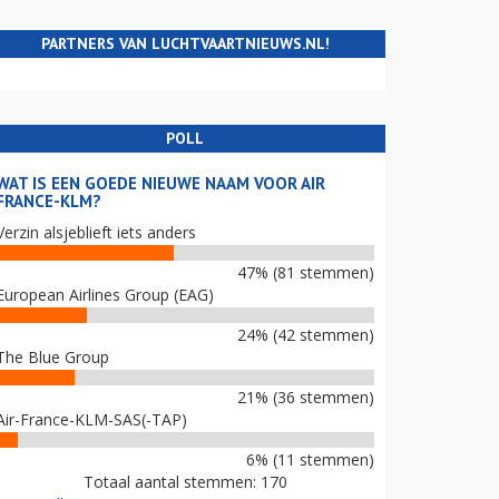
PARTNERS VAN LUCHTVAARTNIEUWS.NL!
POLL
WAT IS EEN GOEDE NIEUWE NAAM VOOR AIR
FRANCE-KLM?
Verzin alsjeblieft iets anders
47% (81 stemmen)
European Airlines Group (EAG)
24% (42 stemmen)
The Blue Group
21% (36 stemmen)
Air-France-KLM-SAS(-TAP)
6% (11 stemmen)
Totaal aantal stemmen: 170