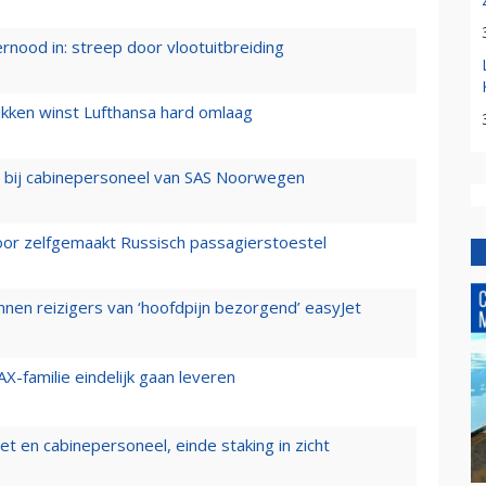
ernood in: streep door vlootuitbreiding
ukken winst Lufthansa hard omlaag
 bij cabinepersoneel van SAS Noorwegen
voor zelfgemaakt Russisch passagierstoestel
nen reizigers van ‘hoofdpijn bezorgend’ easyJet
X-familie eindelijk gaan leveren
t en cabinepersoneel, einde staking in zicht