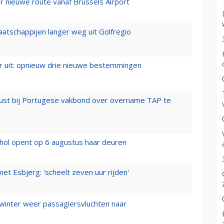
 nieuwe route vanaf Brussels Airport
aatschappijen langer weg uit Golfregio
er uit: opnieuw drie nieuwe bestemmingen
rust bij Portugese vakbond over overname TAP te
hol opent op 6 augustus haar deuren
t Esbjerg: 'scheelt zeven uur rijden'
 winter weer passagiersvluchten naar