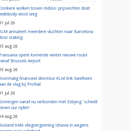
Donkere wolken boven IndiGo: prijsvechter doet
widebody-vloot weg
31 jul 26
KLM annuleert meerdere vluchten naar Barcelona
door staking
05 aug 26
Transavia opent komende winter nieuwe route
vanaf Brussels Airport
05 aug 26
Voormalig financieel directeur KLM Erik Swelheim
aan de slag bij ProRail
31 jul 26
Groningen vanaf nu verbonden met Esbjerg: 'scheelt
zeven uur rijden'
04 aug 26
Rusland trekt vliegvergunning Izhavia in wegens
zorgen over veiligheid