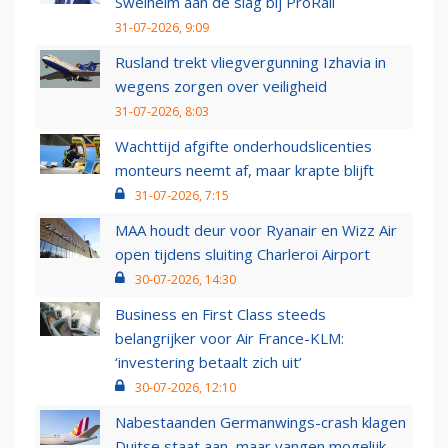
Swelheim aan de slag bij ProRail
31-07-2026, 9:09
Rusland trekt vliegvergunning Izhavia in
wegens zorgen over veiligheid
31-07-2026, 8:03
Wachttijd afgifte onderhoudslicenties
monteurs neemt af, maar krapte blijft
31-07-2026, 7:15
MAA houdt deur voor Ryanair en Wizz Air
open tijdens sluiting Charleroi Airport
30-07-2026, 14:30
Business en First Class steeds
belangrijker voor Air France-KLM:
‘investering betaalt zich uit’
30-07-2026, 12:10
Nabestaanden Germanwings-crash klagen
Duitse staat aan, maar vangen mogelijk