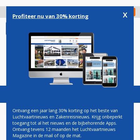
Overslaan
en
x
Digitaal Magazine
Registreer
Check in
naar
Profiteer nu van 30% korting
de
inhoud
gaan
Magazine
Podcasts
Vacatures
Toggl
naviga
Ontvang een jaar lang 30% korting op het beste van
Luchtvaartnieuws en Zakenreisnieuws. Krijg onbeperkt
toegang tot al het nieuws en de bijbehorende Apps.
KOOLMEES ZWAAR
Ontvang tevens 12 maanden het Luchtvaartnieuws
TELEURGESTELD OVER
Magazine in de mail of op de mat.