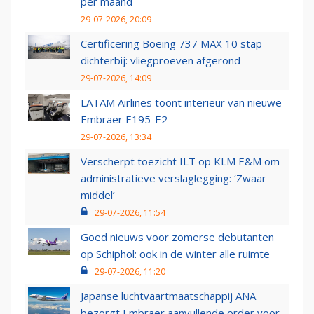
per maand
29-07-2026, 20:09
Certificering Boeing 737 MAX 10 stap
dichterbij: vliegproeven afgerond
29-07-2026, 14:09
LATAM Airlines toont interieur van nieuwe
Embraer E195-E2
29-07-2026, 13:34
Verscherpt toezicht ILT op KLM E&M om
administratieve verslaglegging: ‘Zwaar
middel’
29-07-2026, 11:54
Goed nieuws voor zomerse debutanten
op Schiphol: ook in de winter alle ruimte
29-07-2026, 11:20
Japanse luchtvaartmaatschappij ANA
bezorgt Embraer aanvullende order voor