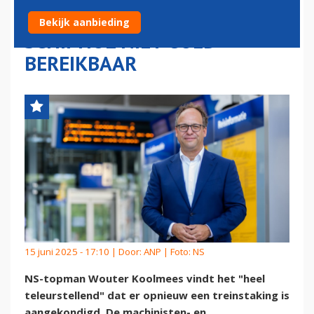
NIEUWE TREINSTAKING, OOK
Bekijk aanbieding
SCHIPHOL NIET GOED
BEREIKBAAR
15 juni 2025 - 17:10 | Door:
ANP
| Foto: NS
NS-topman Wouter Koolmees vindt het "heel
teleurstellend" dat er opnieuw een treinstaking is
aangekondigd. De machinisten- en