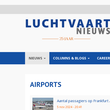
Overslaan
en
naar
de
inhoud
gaan
NIEUWS
COLUMNS & BLOGS
CAREER
AIRPORTS
Aantal passagiers op Frankfurt Ai
5 nov 2024 - 20:41