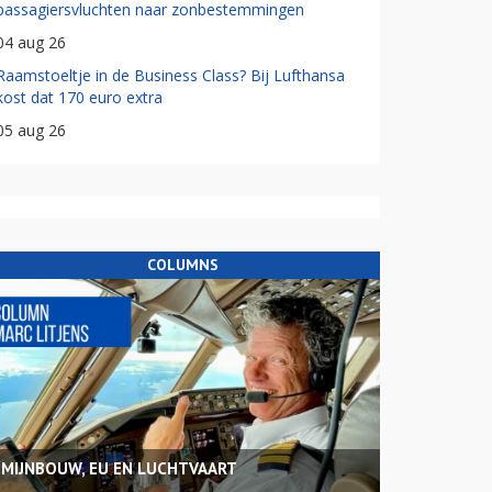
passagiersvluchten naar zonbestemmingen
04 aug 26
Raamstoeltje in de Business Class? Bij Lufthansa
kost dat 170 euro extra
05 aug 26
COLUMNS
MIJNBOUW, EU EN LUCHTVAART