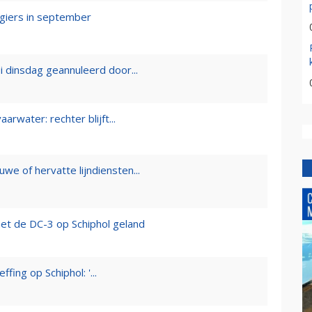
agiers in september
i dinsdag geannuleerd door...
aarwater: rechter blijft...
e of hervatte lijndiensten...
met de DC-3 op Schiphol geland
ing op Schiphol: '...