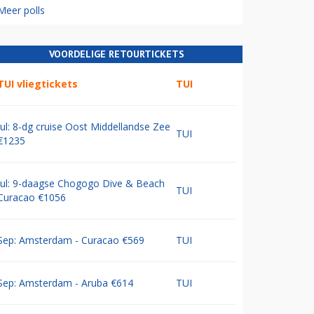
Meer polls
VOORDELIGE RETOURTICKETS
TUI vliegtickets
TUI
Jul: 8-dg cruise Oost Middellandse Zee
TUI
€1235
Jul: 9-daagse Chogogo Dive & Beach
TUI
Curacao €1056
Sep: Amsterdam - Curacao €569
TUI
Sep: Amsterdam - Aruba €614
TUI