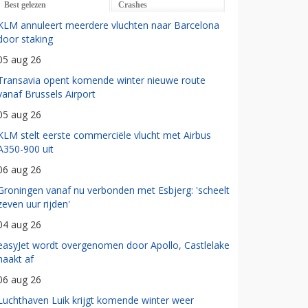
Best gelezen
Crashes
KLM annuleert meerdere vluchten naar Barcelona
door staking
05 aug 26
Transavia opent komende winter nieuwe route
vanaf Brussels Airport
05 aug 26
KLM stelt eerste commerciële vlucht met Airbus
A350-900 uit
06 aug 26
Groningen vanaf nu verbonden met Esbjerg: 'scheelt
zeven uur rijden'
04 aug 26
easyJet wordt overgenomen door Apollo, Castlelake
haakt af
06 aug 26
Luchthaven Luik krijgt komende winter weer