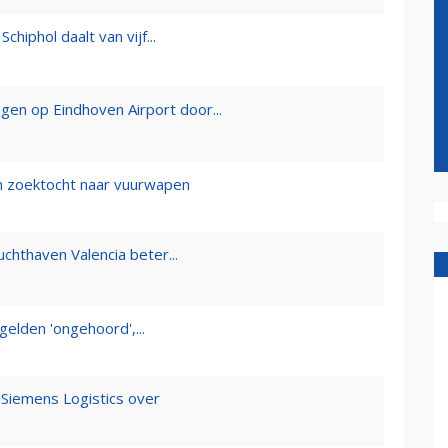
chiphol daalt van vijf...
gen op Eindhoven Airport door...
 in zoektocht naar vuurwapen
chthaven Valencia beter...
elden 'ongehoord',...
Siemens Logistics over