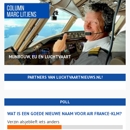
MIJNBOUW, EU EN LUCHTVAART
PARTNERS VAN LUCHTVAARTNIEUWS.NL!
POLL
WAT IS EEN GOEDE NIEUWE NAAM VOOR AIR FRANCE-KLM?
Verzin alsjeblieft iets anders