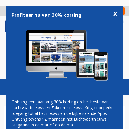
Overslaan
en
x
Digitaal Magazine
Registreer
Check in
naar
Profiteer nu van 30% korting
de
inhoud
gaan
Magazine
Podcasts
Vacatures
Toggl
naviga
Ontvang een jaar lang 30% korting op het beste van
Luchtvaartnieuws en Zakenreisnieuws. Krijg onbeperkt
toegang tot al het nieuws en de bijbehorende Apps.
AIRPORTS
Ontvang tevens 12 maanden het Luchtvaartnieuws
Magazine in de mail of op de mat.