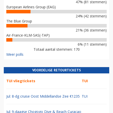
47% (81 stemmen)
European Airlines Group (EAG)
24% (42 stemmen)
The Blue Group
21% (36 stemmen)
Air-France-KLM-SAS(-TAP)
6% (11 stemmen)
Totaal aantal stemmen: 170
Meer polls
VOORDELIGE RETOURTICKETS
TUI vliegtickets
TUI
Jul: 8-dg cruise Oost Middellandse Zee €1235
TUI
Jul: 9-daagse Chogogo Dive & Beach Curacao