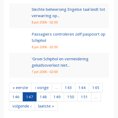
Slechte beheersing Engelse taal leidt tot
verwarring op...
8 jun 2006 - 02:00
Passagiers controleren zelf paspoort op
Schiphol
8 jun 2006 - 02:00
'Groei Schiphol en vermindering
geluidsoverlast niet...
7 jun 2006 - 02:00
« eerste
‹ vorige
…
143
144
145
146
147
148
149
150
151
…
volgende ›
laatste »