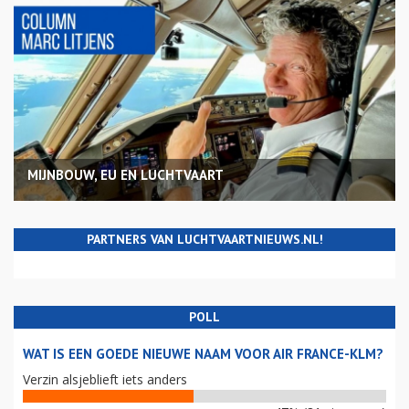
MIJNBOUW, EU EN LUCHTVAART
PARTNERS VAN LUCHTVAARTNIEUWS.NL!
POLL
WAT IS EEN GOEDE NIEUWE NAAM VOOR AIR FRANCE-KLM?
Verzin alsjeblieft iets anders