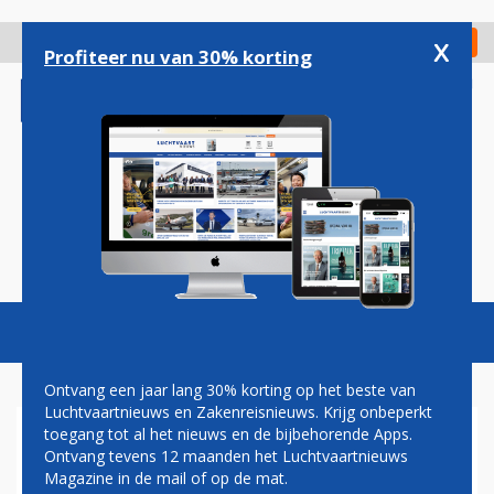
Overslaan
en
x
Digitaal Magazine
Registreer
Check in
naar
Profiteer nu van 30% korting
de
inhoud
gaan
Magazine
Podcasts
Vacatures
Toggl
naviga
Ontvang een jaar lang 30% korting op het beste van
Luchtvaartnieuws en Zakenreisnieuws. Krijg onbeperkt
toegang tot al het nieuws en de bijbehorende Apps.
AIRPORTS
Ontvang tevens 12 maanden het Luchtvaartnieuws
Magazine in de mail of op de mat.