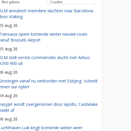
Best gelezen
Crashes
KLM annuleert meerdere vluchten naar Barcelona
door staking
05 aug 26
Transavia opent komende winter nieuwe route
vanaf Brussels Airport
05 aug 26
KLM stelt eerste commerciële vlucht met Airbus
A350-900 uit
06 aug 26
Groningen vanaf nu verbonden met Esbjerg: 'scheelt
zeven uur rijden'
04 aug 26
easyJet wordt overgenomen door Apollo, Castlelake
haakt af
06 aug 26
Luchthaven Luik krijgt komende winter weer