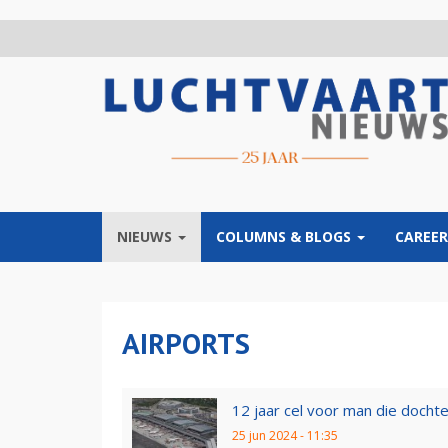
Overslaan
en
naar
de
inhoud
gaan
NIEUWS
COLUMNS & BLOGS
CAREER
AIRPORTS
12 jaar cel voor man die dochte
25 jun 2024 - 11:35