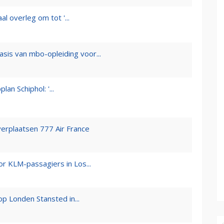
l overleg om tot '...
sis van mbo-opleiding voor...
an Schiphol: '...
verplaatsen 777 Air France
or KLM-passagiers in Los...
op Londen Stansted in...