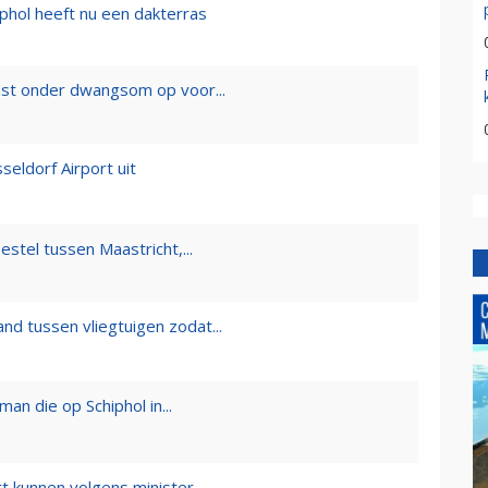
phol heeft nu een dakterras
 last onder dwangsom op voor...
sseldorf Airport uit
estel tussen Maastricht,...
and tussen vliegtuigen zodat...
n die op Schiphol in...
 kunnen volgens minister...