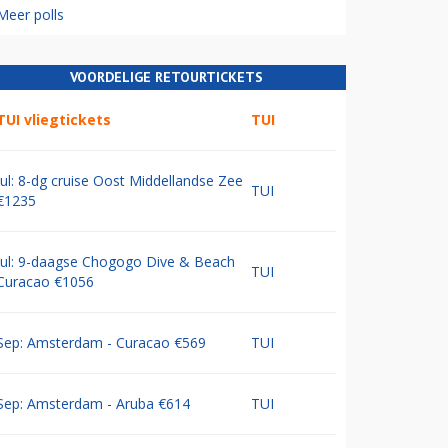
Meer polls
VOORDELIGE RETOURTICKETS
TUI vliegtickets
TUI
Jul: 8-dg cruise Oost Middellandse Zee
TUI
€1235
Jul: 9-daagse Chogogo Dive & Beach
TUI
Curacao €1056
Sep: Amsterdam - Curacao €569
TUI
Sep: Amsterdam - Aruba €614
TUI