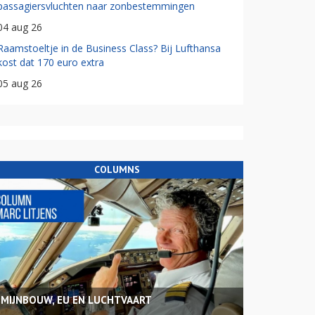
passagiersvluchten naar zonbestemmingen
04 aug 26
Raamstoeltje in de Business Class? Bij Lufthansa
kost dat 170 euro extra
05 aug 26
COLUMNS
MIJNBOUW, EU EN LUCHTVAART