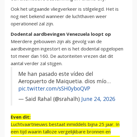
Ook het uitgaande vliegverkeer is stilgelegd. Het is
nog niet bekend wanneer de luchthaven weer
operationeel zal zijn.
Dodental aardbevingen Venezuela loopt op
Meerdere gebouwen zijn als gevolg van de
aardbevingen ingestort en is het dodental opgelopen
tot meer dan 160. De autoriteiten vrezen dat dit
aantal verder zal stijgen.
Me han pasado este vídeo del
Aeropuerto de Maiquetia. dios mío…
pic.twitter.com/sSH0yboQVP
— Said Rahal (@srahalh)
June 24, 2026
Even dit:
Luchtvaartnieuws bestaat inmiddels bijna 25 jaar. In
een tijd waarin talloze vergelijkbare bronnen en