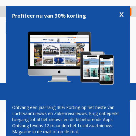
Overslaan
en
x
Digitaal Magazine
Registreer
Check in
naar
Profiteer nu van 30% korting
de
inhoud
gaan
Magazine
Podcasts
Vacatures
Toggl
naviga
Ontvang een jaar lang 30% korting op het beste van
Luchtvaartnieuws en Zakenreisnieuws. Krijg onbeperkt
toegang tot al het nieuws en de bijbehorende Apps.
BESCHADIGDE LUCHTHAVEN
Ontvang tevens 12 maanden het Luchtvaartnieuws
CARACAS GESLOTEN NA TWEE
Magazine in de mail of op de mat.