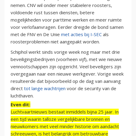
nemen. CNV wil onder meer stabielere roosters,
voldoende rust tussen diensten, betere
mogelijkheden voor parttime werken en meer ruimte
voor verlofaanvragen. Eerder dreigde de bond samen
met de FNV en De Unie
met acties bij I-SEC
als
roosterproblemen niet aangepakt worden.
Schiphol werkt sinds vorige week nog maar met drie
beveiligingsbedrijven (voorheen vijf), met wie nieuwe
vennootschappen zijn opgericht. Veel beveiligers zijn
overgegaan naar een nieuwe werkgever. Vorige week
resulteerde dat bijvoorbeeld op de dag van aanvang
direct
tot lange wachtrijen
voor de security van de
luchthaven.
Even dit:
Luchtvaartnieuws bestaat inmiddels bijna 25 jaar. In
een tijd waarin talloze vergelijkbare bronnen en
nieuwkomers met veel minder historie om aandacht
schreeuwen, is het belangrijk om betrouwbare