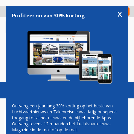
Overslaan
en
x
Digitaal Magazine
Registreer
Check in
naar
Profiteer nu van 30% korting
de
inhoud
gaan
Magazine
Podcasts
Vacatures
Toggl
naviga
Ontvang een jaar lang 30% korting op het beste van
Luchtvaartnieuws en Zakenreisnieuws. Krijg onbeperkt
toegang tot al het nieuws en de bijbehorende Apps.
BEVEILIGERS SCHIPHOL BOOS
Ontvang tevens 12 maanden het Luchtvaartnieuws
OVER NIEUWE
Magazine in de mail of op de mat.