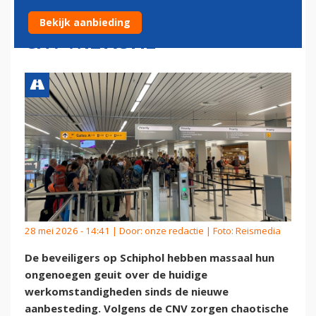
WERKOMSTANDIGHEDEN,
Bekijk aanbieding
CNV WIL ACTIE
28 mei 2026 - 14:41 | Door:
onze redactie
| Foto: Reismedia
De beveiligers op Schiphol hebben massaal hun
ongenoegen geuit over de huidige
werkomstandigheden sinds de nieuwe
aanbesteding. Volgens de CNV zorgen chaotische