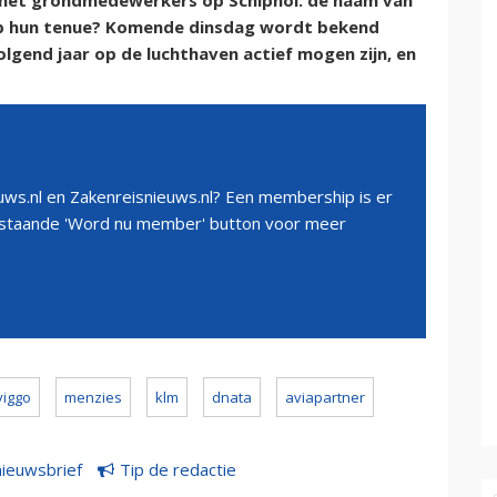
het grondmedewerkers op Schiphol: de naam van
op hun tenue? Komende dinsdag wordt bekend
lgend jaar op de luchthaven actief mogen zijn, en
ws.nl en Zakenreisnieuws.nl? Een membership is er
erstaande 'Word nu member' button voor meer
viggo
menzies
klm
dnata
aviapartner
nieuwsbrief
Tip de redactie