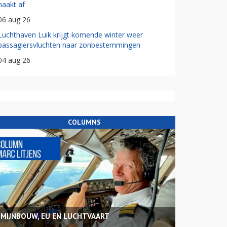
haakt af
06 aug 26
Luchthaven Luik krijgt komende winter weer
passagiersvluchten naar zonbestemmingen
04 aug 26
COLUMNS
MIJNBOUW, EU EN LUCHTVAART