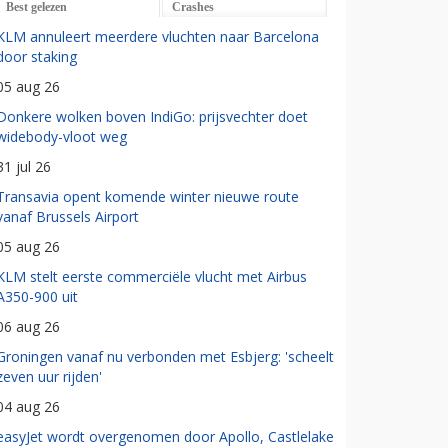
Best gelezen
Crashes
KLM annuleert meerdere vluchten naar Barcelona
door staking
05 aug 26
Donkere wolken boven IndiGo: prijsvechter doet
widebody-vloot weg
31 jul 26
Transavia opent komende winter nieuwe route
vanaf Brussels Airport
05 aug 26
KLM stelt eerste commerciële vlucht met Airbus
A350-900 uit
06 aug 26
Groningen vanaf nu verbonden met Esbjerg: 'scheelt
zeven uur rijden'
04 aug 26
easyJet wordt overgenomen door Apollo, Castlelake