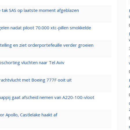
 tak SAS op laatste moment afgeblazen
elen nadat piloot 70.000 xtc-pillen smokkelde
elling en ziet orderportefeuille verder groeien
chorting vluchten naar Tel Aviv
vrachtvlucht met Boeing 777F ooit uit
happij gaat afscheid nemen van A220-100-vloot
 Apollo, Castlelake haakt af