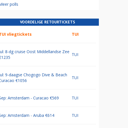
Meer polls
VOORDELIGE RETOURTICKETS
TUI vliegtickets
TUI
Jul: 8-dg cruise Oost Middellandse Zee
TUI
€1235
Jul: 9-daagse Chogogo Dive & Beach
TUI
Curacao €1056
Sep: Amsterdam - Curacao €569
TUI
Sep: Amsterdam - Aruba €614
TUI