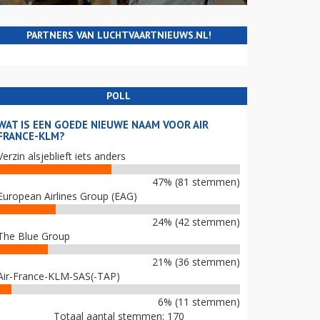
PARTNERS VAN LUCHTVAARTNIEUWS.NL!
POLL
WAT IS EEN GOEDE NIEUWE NAAM VOOR AIR
FRANCE-KLM?
Verzin alsjeblieft iets anders
47% (81 stemmen)
European Airlines Group (EAG)
24% (42 stemmen)
The Blue Group
21% (36 stemmen)
Air-France-KLM-SAS(-TAP)
6% (11 stemmen)
Totaal aantal stemmen: 170