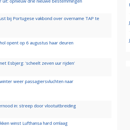
er uit: opnieuw drie nieuwe bestemmingen
rust bij Portugese vakbond over overname TAP te
hol opent op 6 augustus haar deuren
t Esbjerg: 'scheelt zeven uur rijden'
 winter weer passagiersvluchten naar
ernood in: streep door vlootuitbreiding
ukken winst Lufthansa hard omlaag