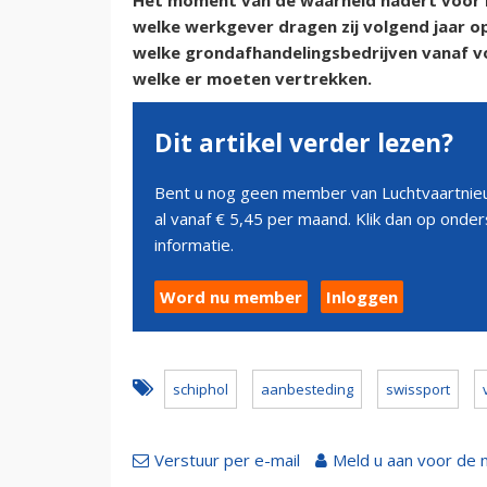
Het moment van de waarheid nadert voor 
welke werkgever dragen zij volgend jaar 
welke grondafhandelingsbedrijven vanaf vo
welke er moeten vertrekken.
Dit artikel verder lezen?
Bent u nog geen member van Luchtvaartnieu
al vanaf € 5,45 per maand. Klik dan op ond
informatie.
Word nu member
Inloggen
schiphol
aanbesteding
swissport
Verstuur per e-mail
Meld u aan voor de 