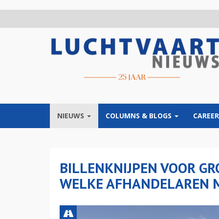
Overslaan
en
naar
de
inhoud
gaan
NIEUWS
COLUMNS & BLOGS
CAREER
BILLENKNIJPEN VOOR G
WELKE AFHANDELAREN M