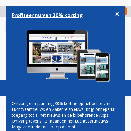
Overslaan
en
x
Digitaal Magazine
Registreer
Check in
naar
Profiteer nu van 30% korting
de
inhoud
gaan
Magazine
Podcasts
Vacatures
Toggl
naviga
Ontvang een jaar lang 30% korting op het beste van
Luchtvaartnieuws en Zakenreisnieuws. Krijg onbeperkt
toegang tot al het nieuws en de bijbehorende Apps.
CHAOS IN RUSSISCH
Ontvang tevens 12 maanden het Luchtvaartnieuws
VLIEGVERKEER DOOR GROTE
Magazine in de mail of op de mat.