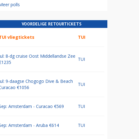
Meer polls
VOORDELIGE RETOURTICKETS
TUI vliegtickets
TUI
Jul: 8-dg cruise Oost Middellandse Zee
TUI
€1235
Jul: 9-daagse Chogogo Dive & Beach
TUI
Curacao €1056
Sep: Amsterdam - Curacao €569
TUI
Sep: Amsterdam - Aruba €614
TUI