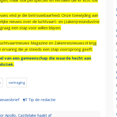
ieuws vind je die betrouwbaarheid. Onze toewijding aan
ijke nieuws over de luchtvaart- en (zaken)reisindustrie
raag een stap voor willen blijven.
Luchtvaartnieuws Magazine en Zakenreisnieuws.nl krijg
e ervaring die je steeds een stap voorsprong geeft.
el van een gemeenschap die waarde hecht aan
listiek.
s
vertraging
nieuwsbrief
Tip de redactie
 Apollo, Castlelake haakt af