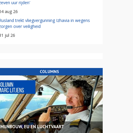
zeven uur rijden'
04 aug 26
Rusland trekt vliegvergunning Izhavia in wegens
zorgen over veiligheid
31 jul 26
COLUMNS
MIJNBOUW, EU EN LUCHTVAART