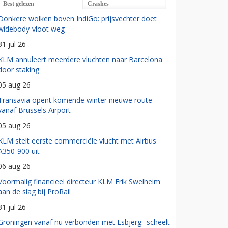
Best gelezen
Crashes
Donkere wolken boven IndiGo: prijsvechter doet
widebody-vloot weg
31 jul 26
KLM annuleert meerdere vluchten naar Barcelona
door staking
05 aug 26
Transavia opent komende winter nieuwe route
vanaf Brussels Airport
05 aug 26
KLM stelt eerste commerciële vlucht met Airbus
A350-900 uit
06 aug 26
Voormalig financieel directeur KLM Erik Swelheim
aan de slag bij ProRail
31 jul 26
Groningen vanaf nu verbonden met Esbjerg: 'scheelt