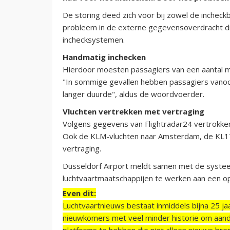
De storing deed zich voor bij zowel de incheckb
probleem in de externe gegevensoverdracht di
inchecksystemen.
Handmatig inchecken
Hierdoor moesten passagiers van een aantal m
"In sommige gevallen hebben passagiers vanoc
langer duurde", aldus de woordvoerder.
Vluchten vertrekken met vertraging
Volgens gegevens van Flightradar24 vertrokke
Ook de KLM-vluchten naar Amsterdam, de KL1
vertraging.
Düsseldorf Airport meldt samen met de syste
luchtvaartmaatschappijen te werken aan een op
Even dit:
Luchtvaartnieuws bestaat inmiddels bijna 25 jaa
nieuwkomers met veel minder historie om aand
platforms te hebben die niet alleen nieuws bre