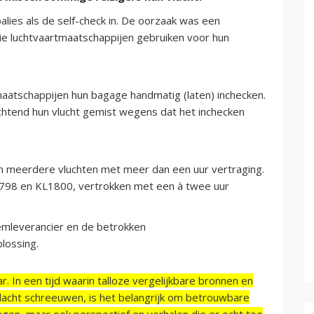
alies als de self-check in. De oorzaak was een
e luchtvaartmaatschappijen gebruiken voor hun
aatschappijen hun bagage handmatig (laten) inchecken.
htend hun vlucht gemist wegens dat het inchecken
n meerdere vluchten met meer dan een uur vertraging.
798 en KL1800, vertrokken met een à twee uur
emleverancier en de betrokken
lossing.
r. In een tijd waarin talloze vergelijkbare bronnen en
acht schreeuwen, is het belangrijk om betrouwbare
ngen, maar ook perspectief en verhalen die er echt toe