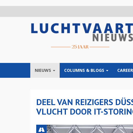
Overslaan
en
naar
de
inhoud
gaan
NIEUWS
COLUMNS & BLOGS
CAREER
DEEL VAN REIZIGERS DÜ
VLUCHT DOOR IT-STORIN