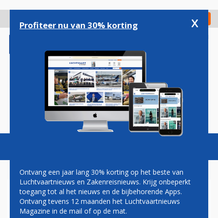
Overslaan
en
x
Digitaal Magazine
Registreer
Check in
naar
Profiteer nu van 30% korting
de
inhoud
gaan
Magazine
Podcasts
Vacatures
Toggl
naviga
Ontvang een jaar lang 30% korting op het beste van
Luchtvaartnieuws en Zakenreisnieuws. Krijg onbeperkt
toegang tot al het nieuws en de bijbehorende Apps.
DRONE GEZIEN BIJ SCHIPHOL:
Ontvang tevens 12 maanden het Luchtvaartnieuws
POLDERBAAN DRIE
Magazine in de mail of op de mat.