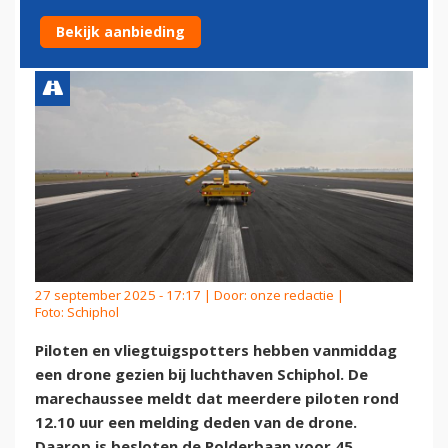
KWARTIER DICHT
Bekijk aanbieding
27 september 2025 - 17:17 | Door:
onze redactie
|
Foto: Schiphol
Piloten en vliegtuigspotters hebben vanmiddag
een drone gezien bij luchthaven Schiphol. De
marechaussee meldt dat meerdere piloten rond
12.10 uur een melding deden van de drone.
Daarop is besloten de Polderbaan voor 45