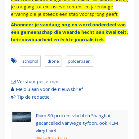
je toegang tot exclusieve content en jarenlange
ervaring die je steeds een stap voorsprong geeft.
Abonneer je vandaag nog en word onderdeel van
een gemeenschap die waarde hecht aan kwaliteit,
betrouwbaarheid en échte journalistiek.
schiphol
drone
polderbaan
Verstuur per e-mail
Meld u aan voor de nieuwsbrief
Tip de redactie
Ruim 80 procent vluchten Shanghai
gecancelled vanwege tyfoon, ook KLM
vliegt niet
09-08-2026, 12:55