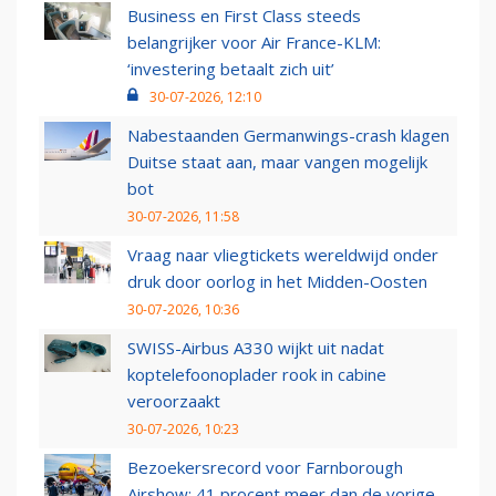
Business en First Class steeds
belangrijker voor Air France-KLM:
‘investering betaalt zich uit’
30-07-2026, 12:10
Nabestaanden Germanwings-crash klagen
Duitse staat aan, maar vangen mogelijk
bot
30-07-2026, 11:58
Vraag naar vliegtickets wereldwijd onder
druk door oorlog in het Midden-Oosten
30-07-2026, 10:36
SWISS-Airbus A330 wijkt uit nadat
koptelefoonoplader rook in cabine
veroorzaakt
30-07-2026, 10:23
Bezoekersrecord voor Farnborough
Airshow: 41 procent meer dan de vorige