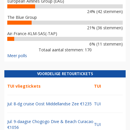
European Airlines Group (EAG)
24% (42 stemmen)
The Blue Group
21% (36 stemmen)
Air-France-KLM-SAS(-TAP)
6% (11 stemmen)
Totaal aantal stemmen: 170
Meer polls
VOORDELIGE RETOURTICKETS
TUI vliegtickets
TUI
Jul: 8-dg cruise Oost Middellandse Zee €1235
TUI
Jul: 9-daagse Chogogo Dive & Beach Curacao
TUI
€1056