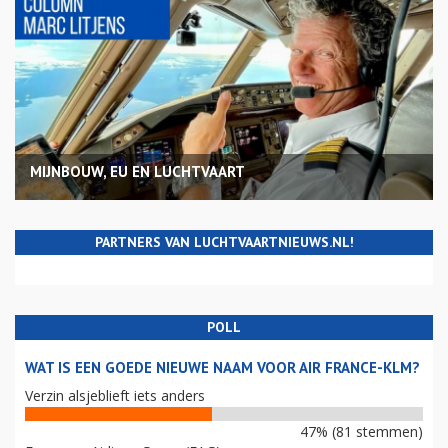
MIJNBOUW, EU EN LUCHTVAART
PARTNERS VAN LUCHTVAARTNIEUWS.NL!
POLL
WAT IS EEN GOEDE NIEUWE NAAM VOOR AIR FRANCE-KLM?
Verzin alsjeblieft iets anders
47% (81 stemmen)