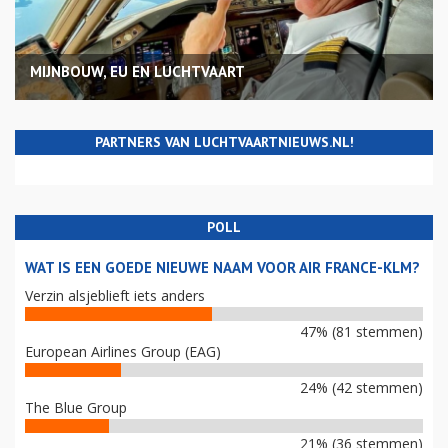
MIJNBOUW, EU EN LUCHTVAART
PARTNERS VAN LUCHTVAARTNIEUWS.NL!
POLL
WAT IS EEN GOEDE NIEUWE NAAM VOOR AIR FRANCE-KLM?
Verzin alsjeblieft iets anders
47% (81 stemmen)
European Airlines Group (EAG)
24% (42 stemmen)
The Blue Group
21% (36 stemmen)