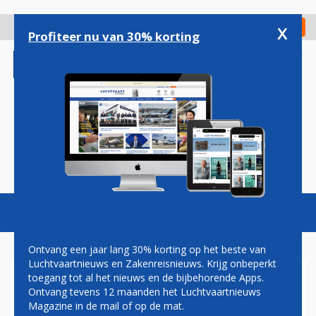
Overslaan
en
x
Digitaal Magazine
Registreer
Check in
naar
Profiteer nu van 30% korting
de
inhoud
gaan
Magazine
Podcasts
Vacatures
Toggl
naviga
Ontvang een jaar lang 30% korting op het beste van
Luchtvaartnieuws en Zakenreisnieuws. Krijg onbeperkt
toegang tot al het nieuws en de bijbehorende Apps.
DURAVERMEER GAAT START-
Ontvang tevens 12 maanden het Luchtvaartnieuws
EN LANDINGSBAAN
Magazine in de mail of op de mat.