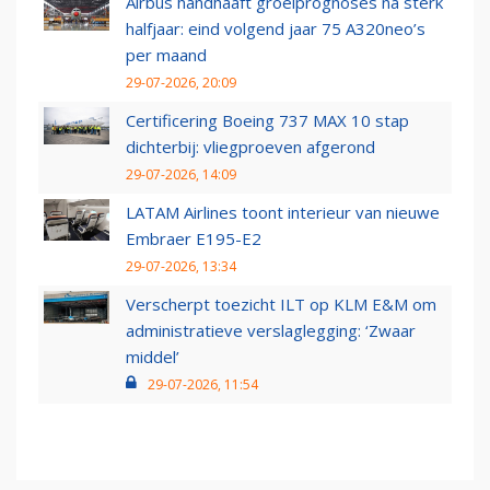
Airbus handhaaft groeiprognoses na sterk
halfjaar: eind volgend jaar 75 A320neo’s
per maand
29-07-2026, 20:09
Certificering Boeing 737 MAX 10 stap
dichterbij: vliegproeven afgerond
29-07-2026, 14:09
LATAM Airlines toont interieur van nieuwe
Embraer E195-E2
29-07-2026, 13:34
Verscherpt toezicht ILT op KLM E&M om
administratieve verslaglegging: ‘Zwaar
middel’
29-07-2026, 11:54