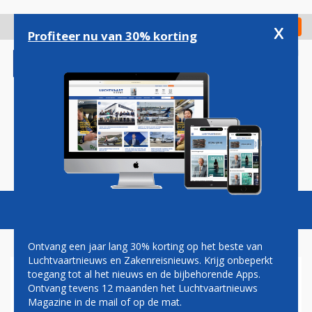
Overslaan
en
x
Digitaal Magazine
Registreer
Check in
naar
Profiteer nu van 30% korting
de
inhoud
gaan
Magazine
Podcasts
Vacatures
Toggl
naviga
Ontvang een jaar lang 30% korting op het beste van
Luchtvaartnieuws en Zakenreisnieuws. Krijg onbeperkt
toegang tot al het nieuws en de bijbehorende Apps.
EERSTE VAN ZO’N DERTIG
Ontvang tevens 12 maanden het Luchtvaartnieuws
ELEKTRISCHE TAXIBOTS OP
Magazine in de mail of op de mat.