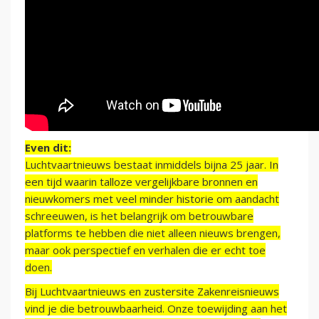
Even dit:
Luchtvaartnieuws bestaat inmiddels bijna 25 jaar. In
een tijd waarin talloze vergelijkbare bronnen en
nieuwkomers met veel minder historie om aandacht
schreeuwen, is het belangrijk om betrouwbare
platforms te hebben die niet alleen nieuws brengen,
maar ook perspectief en verhalen die er echt toe
doen.
Bij Luchtvaartnieuws en zustersite Zakenreisnieuws
vind je die betrouwbaarheid. Onze toewijding aan het